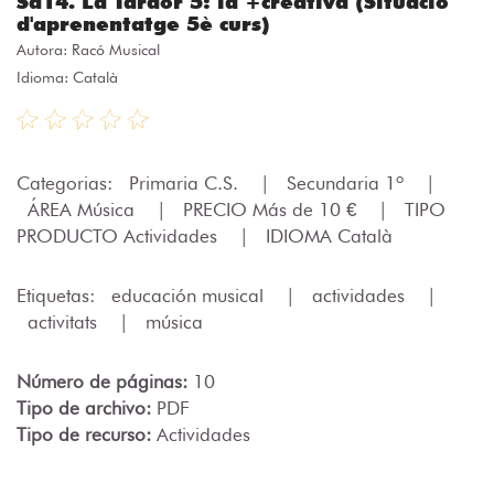
Sa14. La Tardor 5: la +creativa (Situació
d'aprenentatge 5è curs)
Autora:
Racó Musical
Idioma: Català
Categorias:
Primaria C.S.
|
Secundaria 1º
|
ÁREA Música
|
PRECIO Más de 10 €
|
TIPO
PRODUCTO Actividades
|
IDIOMA Català
Etiquetas:
educación musical
|
actividades
|
activitats
|
música
Número de páginas:
10
Tipo de archivo:
PDF
Tipo de recurso:
Actividades