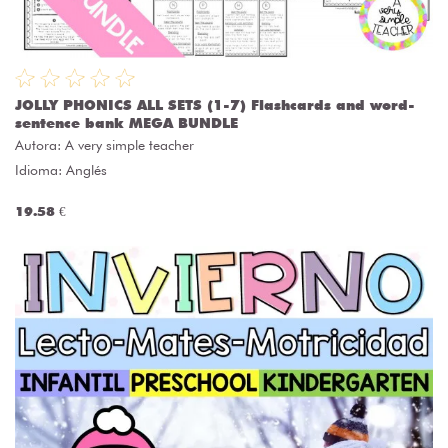
JOLLY PHONICS ALL SETS (1-7) Flashcards and word-
sentence bank MEGA BUNDLE
Autora:
A very simple teacher
Idioma: Anglés
19.58 €