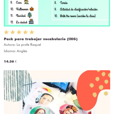
Pack para trabajar vocabulario (ING)
Autora:
La profe Raquel
Idioma: Anglés
14.36 €