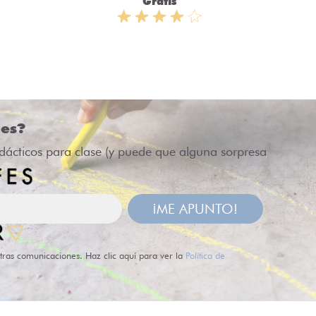
Gratis
des?
idácticos para clase (y puede que alguna sorpresa
¡ME APUNTO!
tras comunicaciones. Haz clic aquí para ver la
Política de