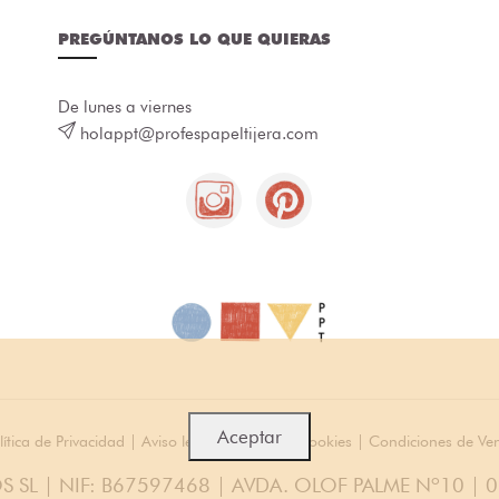
PREGÚNTANOS LO QUE QUIERAS
De lunes a viernes
holappt@profespapeltijera.com
Aceptar
lítica de Privacidad
|
Aviso legal
|
Política de cookies
|
Condiciones de Ve
S SL | NIF: B67597468 | AVDA. OLOF PALME Nº10 | 