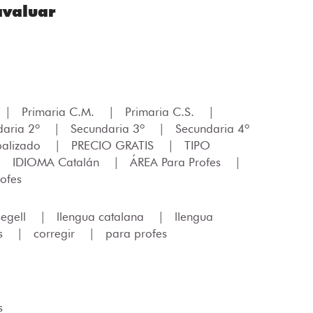
avaluar
|
Primaria C.M.
|
Primaria C.S.
|
daria 2º
|
Secundaria 3º
|
Secundaria 4º
balizado
|
PRECIO GRATIS
|
TIPO
|
IDIOMA Catalán
|
ÁREA Para Profes
|
ofes
segell
|
llengua catalana
|
llengua
s
|
corregir
|
para profes
s