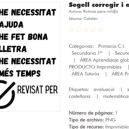
Segell corregir i 
Autora:
Rutinas para niñ@s
Idioma: Catalán
Categorias:
Primaria C.I.
Secundaria 1º
|
Secun
|
ÁREA Aprendizaje glo
PRODUCTO Imprimibles
ÁREA Tutoría
|
ÁREA Pr
Etiquetas:
avaluació
|
castellana
|
matemática
Número de páginas:
1
Tipo de archivo:
PNG
Tipo de recurso:
Imprimible