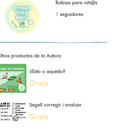
Rutinas para niñ@s
5
seguidores
tros productos de la Autora
¿Esto o aquello?
Gratis
Segell corregir i avaluar
Gratis