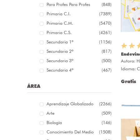
Para Profes Para Profes
(848)
Primaria C.I.
(7389)
Primaria C.M.
(5470)
Primaria C.S.
(4261)
Secundaria 1º
(1156)
Secundaria 2º
(817)
Endevin
Secundaria 3º
(500)
Autora:
H
Idioma: C
Secundaria 4º
(467)
Gratis
ÁREA
Aprendizaje Globalizado
(2266)
Arte
(509)
Biología
(146)
Conocimiento Del Medio
(1508)