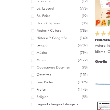
Economía
(12)
Ed. Especial
(776)
Ed. Física
(92)
Física Y Química
(35)
Fiestas / Cultura
(786)
Historia Y Geografía
(140)
FORMEM
Lengua
(4737)
Autora:
I
Idioma: C
Música
(794)
Mates
(2172)
Gratis
Oposiciones Docentes
(98)
Optativas
(151)
Para Profes
(1396)
Profes
(1146)
Religión
(55)
Segunda Lengua Extranjera