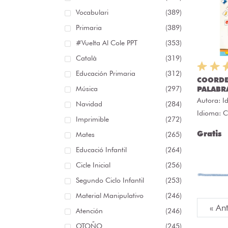
Vocabulari
(389)
Primaria
(389)
#Vuelta Al Cole PPT
(353)
Català
(319)
Educación Primaria
(312)
COORD
Música
(297)
PALABR
Autora:
I
Navidad
(284)
Idioma: C
Imprimible
(272)
Gratis
Mates
(265)
Educació Infantil
(264)
Cicle Inicial
(256)
Segundo Ciclo Infantil
(253)
Material Manipulativo
(246)
« An
Atención
(246)
OTOÑO
(245)