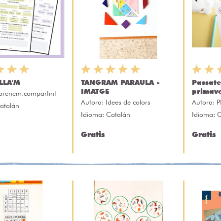
LLA'M
TANGRAM PARAULA -
Passat
IMATGE
primav
prenem.compartint
Autora:
Idees de colors
Autora:
P
atalán
Idioma: Catalán
Idioma: 
Gratis
Gratis