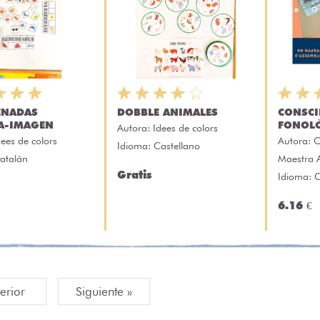
ENADAS
DOBBLE ANIMALES
CONSCI
A-IMAGEN
FONOL
Autora:
Idees de colors
dees de colors
Autora:
C
Idioma: Castellano
atalán
Maestra 
Gratis
Idioma: 
6.16 €
terior
Siguiente »