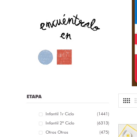
nfografía sobre las distintas clases de palabras /
nfografía sobre as distintas clases de palabras [...]
r:
librosolvidados
ioma: Castellano
.13 €
ETAPA
Infantil 1r Ciclo
(1441)
Infantil 2º Ciclo
(6313)
Otros Otros
(475)