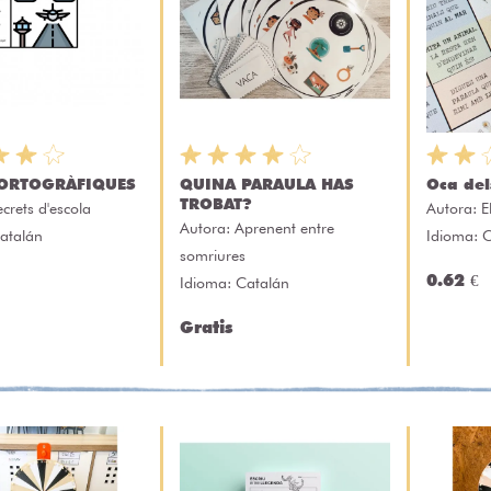
ORTOGRÀFIQUES
QUINA PARAULA HAS
Oca del
TROBAT?
ecrets d'escola
Autora:
E
Autora:
Aprenent entre
atalán
Idioma: 
somriures
0.62 €
Idioma: Catalán
Gratis