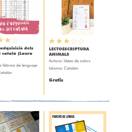
'adquisició dels
LECTOESCRIPTURA
l català (Laura
ANIMALS
Autora:
Idees de colors
a fábrica de lenguaje
Idioma: Catalán
Catalán
Gratis