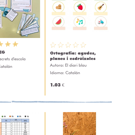
LEG
Ortografia: agudes,
planes i esdrúixoles
ecrets d'escola
Autora:
El diari blau
Catalán
Idioma: Catalán
1.03 €