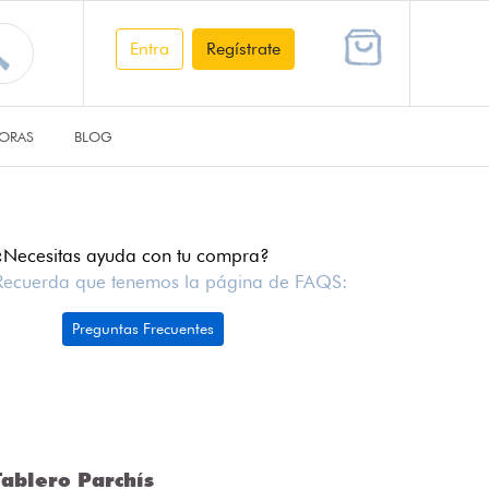
Entra
Regístrate
ORAS
BLOG
¿Necesitas ayuda con tu compra?
Recuerda que tenemos la página de FAQS:
Preguntas Frecuentes
ablero Parchís