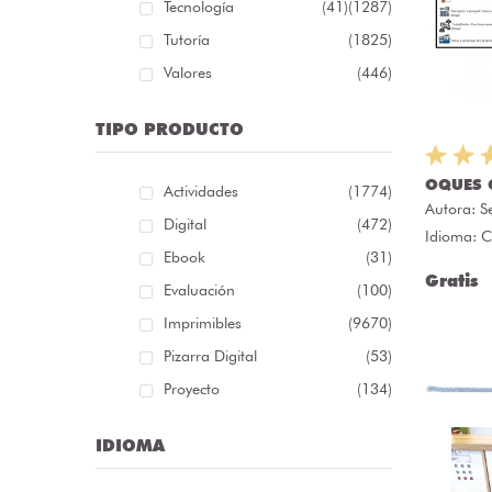
Tecnología
(41)
(1287)
Tutoría
(1825)
Valores
(446)
TIPO PRODUCTO
OQUES 
Actividades
(1774)
Autora:
S
Digital
(472)
Idioma: C
Ebook
(31)
Gratis
Evaluación
(100)
Imprimibles
(9670)
Pizarra Digital
(53)
Proyecto
(134)
IDIOMA