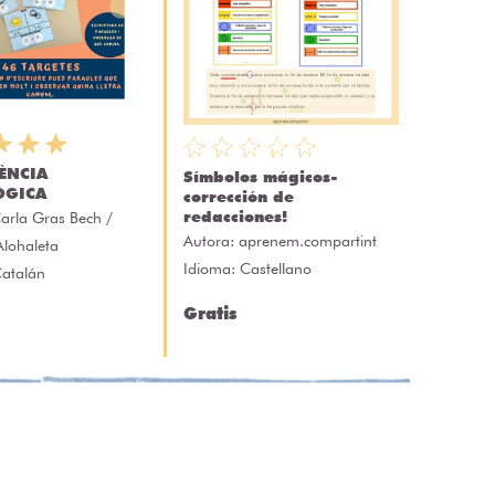
ÈNCIA
Símbolos mágicos-
ÒGICA
corrección de
redacciones!
arla Gras Bech /
Autora:
aprenem.compartint
Alohaleta
Idioma: Castellano
Catalán
Gratis