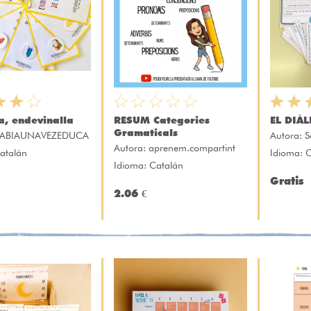
a, endevinalla
RESUM Categories
EL DIÀ
Gramaticals
ABIAUNAVEZEDUCA
Autora:
S
Autora:
aprenem.compartint
atalán
Idioma: 
Idioma: Catalán
Gratis
2.06 €