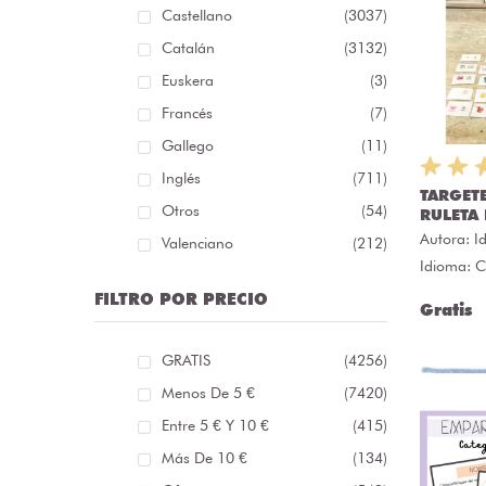
Castellano
(3037)
Catalán
(3132)
Euskera
(3)
Francés
(7)
Gallego
(11)
Inglés
(711)
TARGET
Otros
(54)
RULETA 
Autora:
I
Valenciano
(212)
Idioma: C
FILTRO POR PRECIO
Gratis
GRATIS
(4256)
Menos De 5 €
(7420)
Entre 5 € Y 10 €
(415)
Más De 10 €
(134)