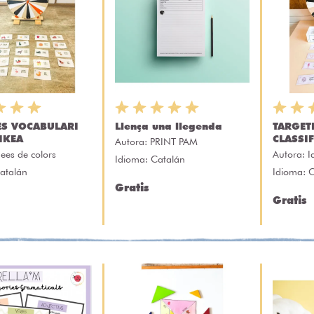
ES VOCABULARI
Llença una llegenda
TARGET
IKEA
CLASSI
Autora:
PRINT PAM
dees de colors
Autora:
I
Idioma: Catalán
atalán
Idioma: 
Gratis
Gratis