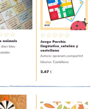
s animals
Juego Parchís
lingüístico_catalán y
l diari blau
castellano
Catalán
Autora:
aprenem.compartint
Idioma: Castellano
2.67 €