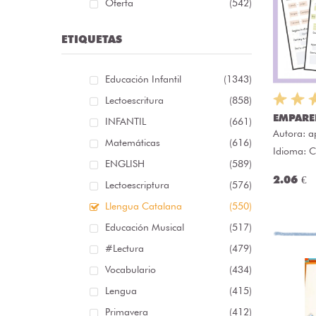
Oferta
(542)
ETIQUETAS
Educación Infantil
(1343)
Lectoescritura
(858)
EMPARE
INFANTIL
(661)
Autora:
a
Matemáticas
(616)
Idioma: C
ENGLISH
(589)
2.06 €
Lectoescriptura
(576)
Llengua Catalana
(550)
Educación Musical
(517)
#lectura
(479)
Vocabulario
(434)
Lengua
(415)
Primavera
(412)