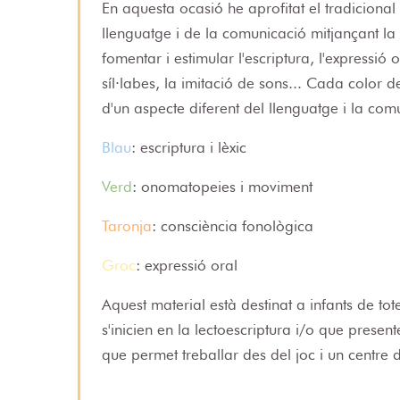
En aquesta ocasió he aprofitat el tradicional
llenguatge i de la comunicació mitjançant l
fomentar i estimular l'escriptura, l'expressió 
síl·labes, la imitació de sons... Cada color d
d'un aspecte diferent del llenguatge i la com
Blau
: escriptura i lèxic
Verd
: onomatopeies i moviment
Taronja
: consciència fonològica
Groc
: expressió oral
Aquest material està destinat a infants de to
s'inicien en la lectoescriptura i/o que presen
que permet treballar des del joc i un centre d