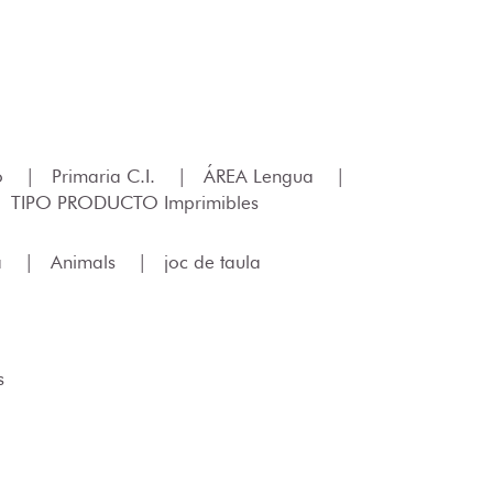
lo
|
Primaria C.I.
|
ÁREA Lengua
|
TIPO PRODUCTO Imprimibles
a
|
Animals
|
joc de taula
s