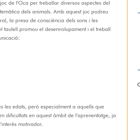
 joc de l'Oca per treballar diversos aspectes del
a temàtica dels animals. Amb aquest joc podreu
oral, la presa de consciència dels sons i les
el taulell promou el desenvolupament i el treball
unicació:
O
tes les edats, però especialment a aquells que
ten dificultats en aquest àmbit de l'aprenentatge, ja
'interès motivador.