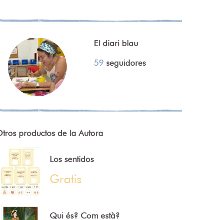
El diari blau
59
seguidores
tros productos de la Autora
Los sentidos
Gratis
Qui és? Com està?