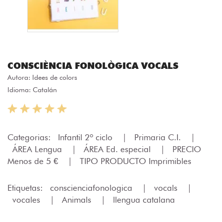
CONSCIÈNCIA FONOLÒGICA VOCALS
Autora:
Idees de colors
Idioma: Catalán
Categorias:
Infantil 2º ciclo
|
Primaria C.I.
|
ÁREA Lengua
|
ÁREA Ed. especial
|
PRECIO
Menos de 5 €
|
TIPO PRODUCTO Imprimibles
Etiquetas:
conscienciafonologica
|
vocals
|
vocales
|
Animals
|
llengua catalana