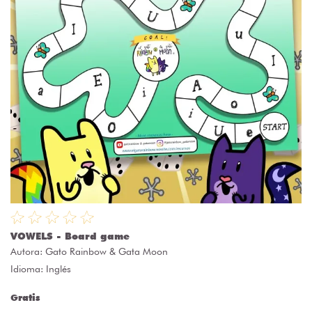
VOWELS - Board game
Autora:
Gato Rainbow & Gata Moon
Idioma: Inglés
Gratis