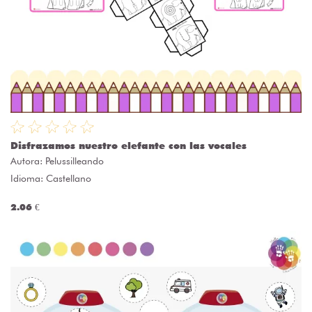
Disfrazamos nuestro elefante con las vocales
Autora:
Pelussilleando
Idioma: Castellano
2.06 €