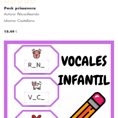
Pack primavera
Autora:
Pelussilleando
Idioma: Castellano
18.49 €