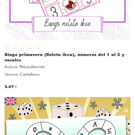
Bingo primavera (Ruleta ikea), números del 1 al 5 y
vocales
Autora:
Pelussilleando
Idioma: Castellano
2.67 €