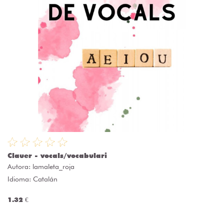
Clauer - vocals/vocabulari
Autora:
lamaleta_roja
Idioma: Catalán
1.32 €