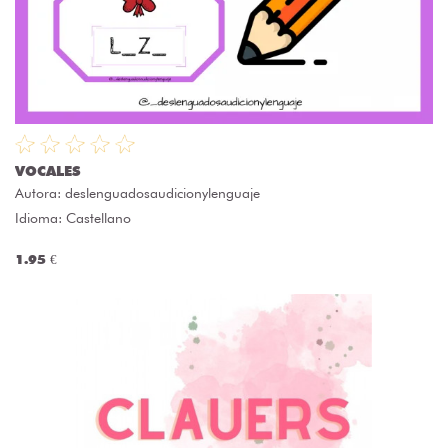
VOCALES
Autora:
deslenguadosaudicionylenguaje
Idioma: Castellano
1.95 €