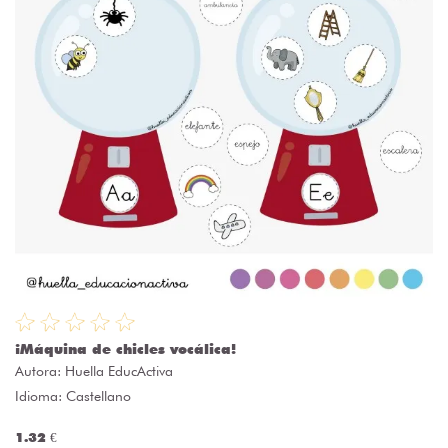
¡Máquina de chicles vocálica!
Autora:
Huella EducActiva
Idioma: Castellano
1.32 €