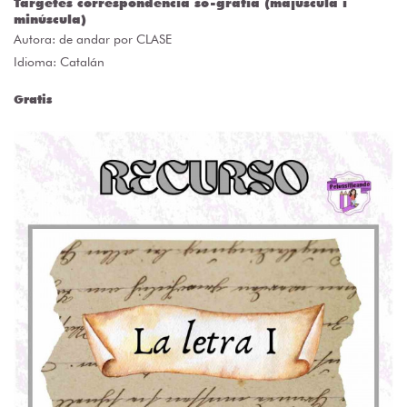
Targetes correspondència so-grafia (majúscula i
minúscula)
Autora:
de andar por CLASE
Idioma: Catalán
Gratis