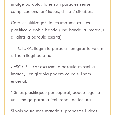
imatge-paraula. Totes són paraules sense
complicacions fonètiques, d'1 o 2 síl·labes.
Com les utilitzo jo? Jo les imprimeixo i les
plastifico a doble banda (una banda la imatge, i
a l'altra la paraula escrita)
- LECTURA: llegim la paraula i en girar-la veiem
si l'hem llegit bé o no.
- ESCRIPTURA: escrivim la paraula mirant la
imatge, i en girar-la podem veure si l'hem
encertat.
* Si les plastifiqueu per separat, podeu jugar a
unir imatge-paraula fent treball de lectura.
Si vols veure més materials, propostes i idees