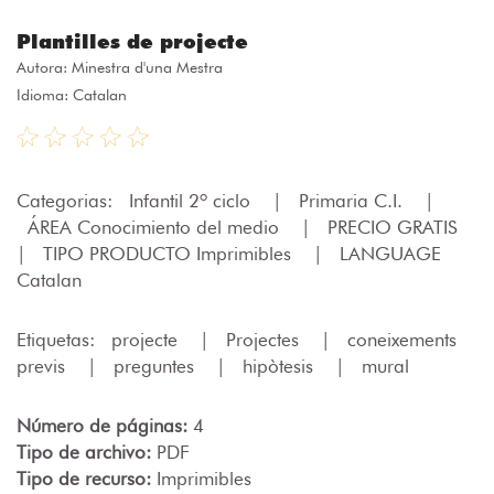
Plantilles de projecte
Autora:
Minestra d'una Mestra
Idioma: Catalan
Categorias:
Infantil 2º ciclo
|
Primaria C.I.
|
ÁREA Conocimiento del medio
|
PRECIO GRATIS
|
TIPO PRODUCTO Imprimibles
|
LANGUAGE
Catalan
Etiquetas:
projecte
|
Projectes
|
coneixements
previs
|
preguntes
|
hipòtesis
|
mural
Número de páginas:
4
Tipo de archivo:
PDF
Tipo de recurso:
Imprimibles