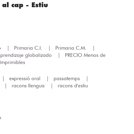
al cap - Estiu
lo
|
Primaria C.I.
|
Primaria C.M.
|
prendizaje globalizado
|
PRECIO Menos de
mprimibles
|
expressió oral
|
passatemps
|
|
racons llengua
|
racons d'estiu
s