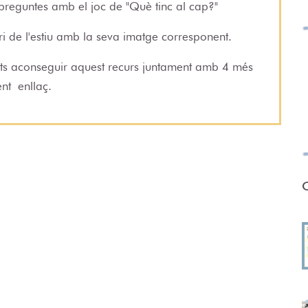
 preguntes amb el joc de "Què tinc al cap?"
ri de l'estiu amb la seva imatge corresponent.
 pots aconseguir aquest recurs juntament amb 4 més
üent
enllaç
.
O