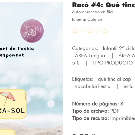
Racó #4: Què tinc 
Autora:
Mestra en Bici
Idioma: Catalan
Categorias:
Infantil 2º cic
ÁREA Lengua
|
ÁREA A
5 €
|
TIPO PRODUCTO I
Etiquetas:
què tinc al cap
vocabulari estiu
|
estiu
Número de páginas:
8
Tipo de archivo:
PDF
Tipo de recurso:
Imprimible