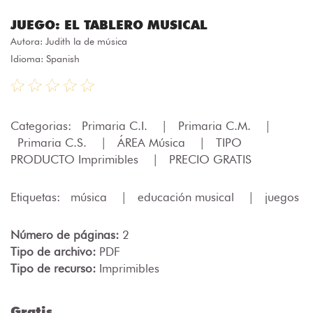
JUEGO: EL TABLERO MUSICAL
Autora:
Judith la de música
Idioma: Spanish
Categorias:
Primaria C.I.
|
Primaria C.M.
|
Primaria C.S.
|
ÁREA Música
|
TIPO
PRODUCTO Imprimibles
|
PRECIO GRATIS
Etiquetas:
música
|
educación musical
|
juegos
Número de páginas:
2
Tipo de archivo:
PDF
Tipo de recurso:
Imprimibles
Gratis