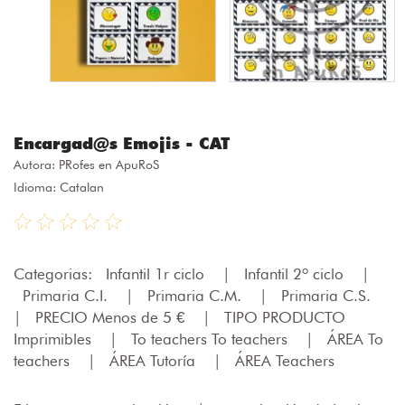
Encargad@s Emojis - CAT
Autora:
PRofes en ApuRoS
Idioma: Catalan
Categorias:
Infantil 1r ciclo
|
Infantil 2º ciclo
|
Primaria C.I.
|
Primaria C.M.
|
Primaria C.S.
|
PRECIO Menos de 5 €
|
TIPO PRODUCTO
Imprimibles
|
To teachers To teachers
|
ÁREA To
teachers
|
ÁREA Tutoría
|
ÁREA Teachers