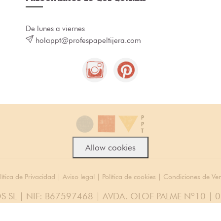
De lunes a viernes
holappt@profespapeltijera.com
Allow cookies
lítica de Privacidad
|
Aviso legal
|
Política de cookies
|
Condiciones de Ve
S SL | NIF: B67597468 | AVDA. OLOF PALME Nº10 | 
© 2026 Todos los Derechos Reservados