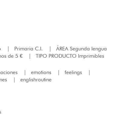
lo
|
Primaria C.I.
|
ÁREA Segunda lengua
os de 5 €
|
TIPO PRODUCTO Imprimibles
ociones
|
emotions
|
feelings
|
ames
|
englishroutine
s