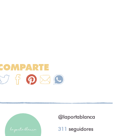
COMPARTE
@laportablanca
311
seguidores