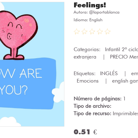
Feelings!
Autora:
@laportablanca
Idioma: English
Categorias:
Infantil 2º cic
extranjera
|
PRECIO Men
Etiquetas:
INGLÉS
|
em
Emocions
|
english g
Número de páginas:
1
Tipo de archivo:
Tipo de recurso:
Imprimible
0.51 €