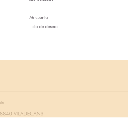
Mi cuenta
Lista de deseos
nta
08840 VILADECANS