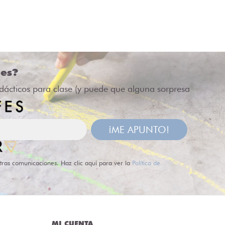
des?
idácticos para clase (y puede que alguna sorpresa
¡ME APUNTO!
tras comunicaciones. Haz clic aquí para ver la
Política de
MI CUENTA