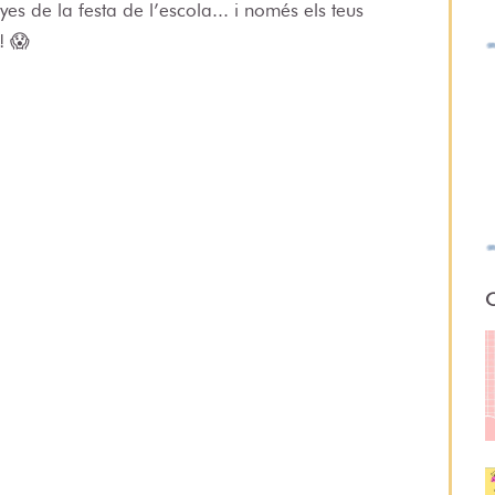
s de la festa de l’escola... i només els teus
! 😱
O