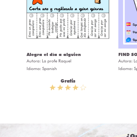
ÒRIES
Alegra el día a alguien
FIND S
Autora:
La profe Raquel
Autora:
L
Idioma: Spanish
Idioma: S
Gratis
¿Qu