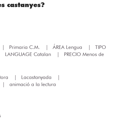
es castanyes?
|
Primaria C.M.
|
ÁREA Lengua
|
TIPO
|
LANGUAGE Catalan
|
PRECIO Menos de
tora
|
Lacastanyada
|
|
animació a la lectura
s