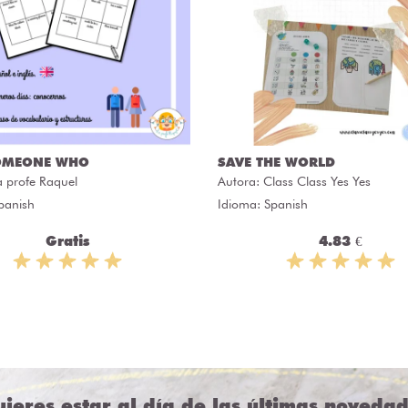
OMEONE WHO
SAVE THE WORLD
a profe Raquel
Autora:
Class Class Yes Yes
panish
Idioma: Spanish
Gratis
4.83 €
ieres estar al día de las últimas noveda