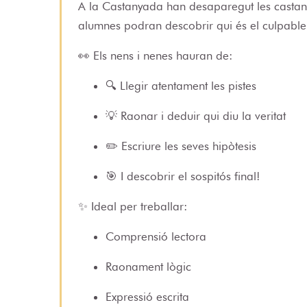
A la Castanyada han desaparegut les castanye
alumnes podran descobrir qui és el culpable
👀 Els nens i nenes hauran de:
🔍 Llegir atentament les pistes
💡 Raonar i deduir qui diu la veritat
✏️ Escriure les seves hipòtesis
🎯 I descobrir el sospitós final!
✨ Ideal per treballar:
Comprensió lectora
Raonament lògic
Expressió escrita