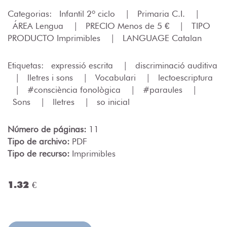
Categorias:
Infantil 2º ciclo
|
Primaria C.I.
|
ÁREA Lengua
|
PRECIO Menos de 5 €
|
TIPO
PRODUCTO Imprimibles
|
LANGUAGE Catalan
Etiquetas:
expressió escrita
|
discriminació auditiva
|
lletres i sons
|
Vocabulari
|
lectoescriptura
|
#consciència fonològica
|
#paraules
|
Sons
|
lletres
|
so inicial
Número de páginas:
11
Tipo de archivo:
PDF
Tipo de recurso:
Imprimibles
1.32 €