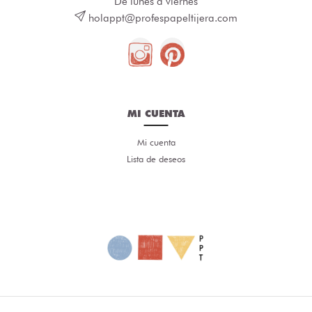
De lunes a viernes
holappt@profespapeltijera.com
MI CUENTA
Mi cuenta
Lista de deseos