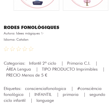
RODES FONOLÒGIQUES
Autora:
Idees màgiques ✨
Idioma: Catalan
Categorias:
Infantil 2º ciclo
|
Primaria C.I.
|
ÁREA Lengua
|
TIPO PRODUCTO Imprimibles
|
PRECIO Menos de 5 €
Etiquetas:
conscienciafonologica
|
#consciència
fonològica
|
INFANTIL
|
primaria
|
segundo
ciclo infantil
|
language