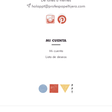
De lunes a viernes
holappt@profespapeltijera.com
MI CUENTA
Mi cuenta
Lista de deseos