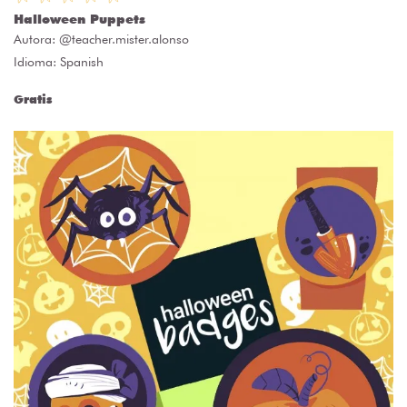
Halloween Puppets
Autora:
@teacher.mister.alonso
Idioma: Spanish
Gratis