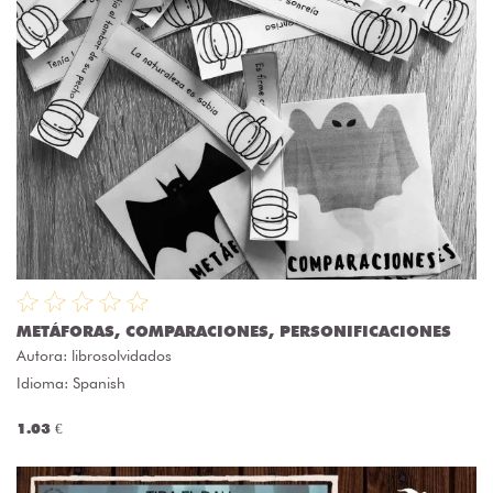
METÁFORAS, COMPARACIONES, PERSONIFICACIONES
Autora:
librosolvidados
Idioma: Spanish
1.03 €