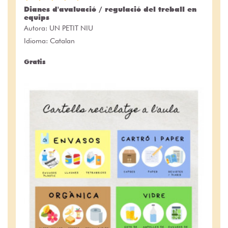
Dianes d'avaluació / regulació del treball en
equips
Autora:
UN PETIT NIU
Idioma: Catalan
Gratis