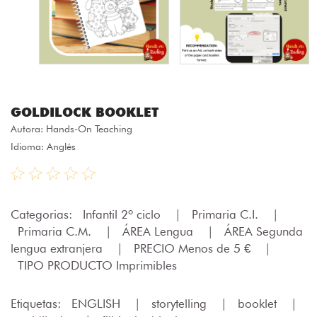
GOLDILOCK BOOKLET
Autora:
Hands-On Teaching
Idioma: Anglés
Categorias:
Infantil 2º ciclo
|
Primaria C.I.
|
Primaria C.M.
|
ÁREA Lengua
|
ÁREA Segunda
lengua extranjera
|
PRECIO Menos de 5 €
|
TIPO PRODUCTO Imprimibles
Etiquetas:
ENGLISH
|
storytelling
|
booklet
|