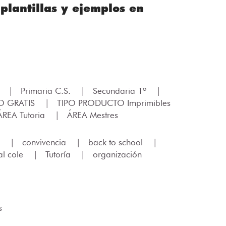
plantillas y ejemplos en
.
|
Primaria C.S.
|
Secundaria 1º
|
O GRATIS
|
TIPO PRODUCTO Imprimibles
ÁREA Tutoria
|
ÁREA Mestres
e
|
convivencia
|
back to school
|
al cole
|
Tutoría
|
organización
s