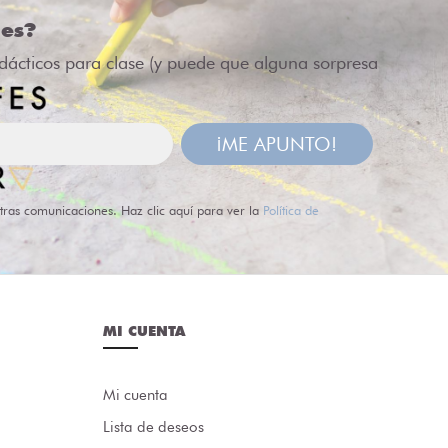
des?
idácticos para clase (y puede que alguna sorpresa
¡ME APUNTO!
tras comunicaciones. Haz clic aquí para ver la
Política de
MI CUENTA
Mi cuenta
Lista de deseos