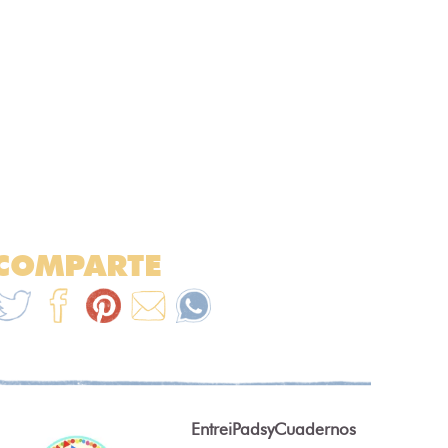
COMPARTE
EntreiPadsyCuadernos