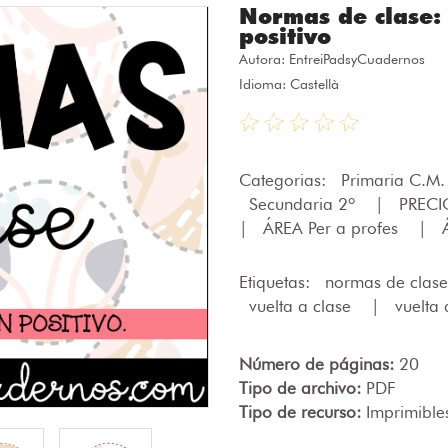
Normas de clase: 
positivo
Autora:
EntreiPadsyCuadernos
Idioma: Castellà
Categorias:
Primaria C.M
Secundaria 2º
|
PRECI
|
ÁREA Per a profes
|
Etiquetas:
normas de clas
vuelta a clase
|
vuelta 
Número de páginas:
20
Tipo de archivo:
PDF
Tipo de recurso:
Imprimible