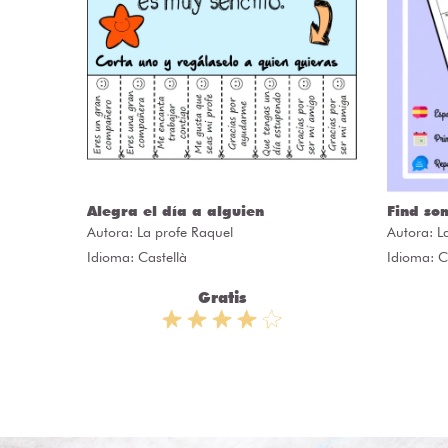
Alegra el día a alguien
Find so
Autora:
La profe Raquel
Autora:
L
Idioma: Castellà
Idioma: C
Gratis