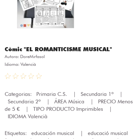
Còmic "EL ROMANTICISME MUSICAL"
Autora:
DoreMirfasol
Idioma: Valencià
Categorias:
Primaria C.S.
|
Secundaria 1º
|
Secundaria 2º
|
ÁREA Música
|
PRECIO Menos
de 5 €
|
TIPO PRODUCTO Imprimibles
|
IDIOMA Valencià
Etiquetas:
educación musical
|
educació musical