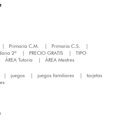
e
|
Primaria C.M.
|
Primaria C.S.
|
daria 2º
|
PRECIO GRATIS
|
TIPO
|
ÁREA Tutoria
|
ÁREA Mestres
|
juegos
|
juegos familiares
|
tarjetas
es
s