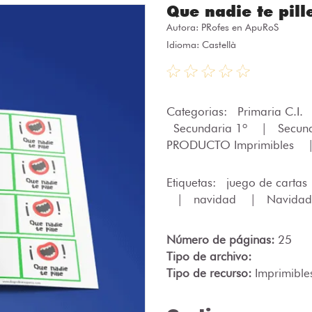
Que nadie te pill
Autora:
PRofes en ApuRoS
Idioma: Castellà
Categorias:
Primaria C.I.
Secundaria 1º
|
Secun
PRODUCTO Imprimibles
Etiquetas:
juego de cartas
|
navidad
|
Navidad
Número de páginas:
25
Tipo de archivo:
Tipo de recurso:
Imprimible