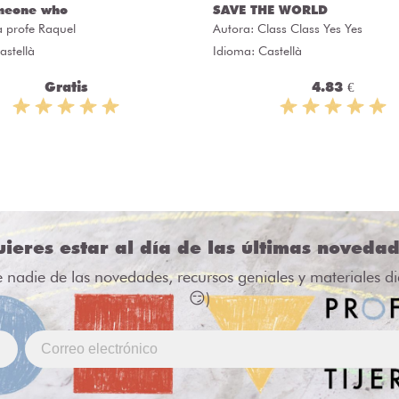
meone who
SAVE THE WORLD
a profe Raquel
Autora:
Class Class Yes Yes
astellà
Idioma: Castellà
Gratis
4.83 €
ieres estar al día de las últimas noveda
e nadie de las novedades, recursos geniales y materiales d
😏)