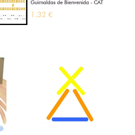
Guirnaldas de Bienvenida - CAT
1.32 €