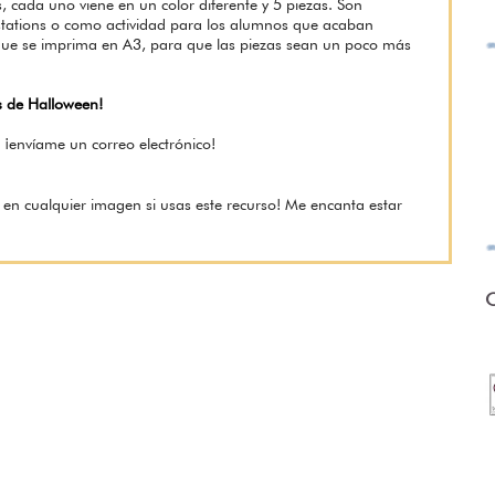
s, cada uno viene en un color diferente y 5 piezas. Son
, stations o como actividad para los alumnos que acaban
ue se imprima en A3, para que las piezas sean un poco más
os de Halloween!
 ¡envíame un correo electrónico!
 en cualquier imagen si usas este recurso! Me encanta estar
O