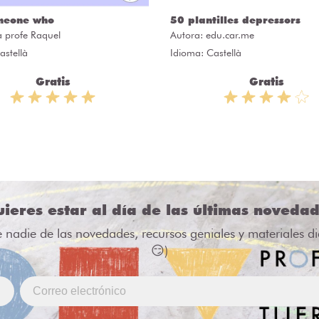
meone who
50 plantilles depressors
a profe Raquel
Autora:
edu.car.me
astellà
Idioma: Castellà
Gratis
Gratis
ieres estar al día de las últimas noveda
e nadie de las novedades, recursos geniales y materiales d
😏)