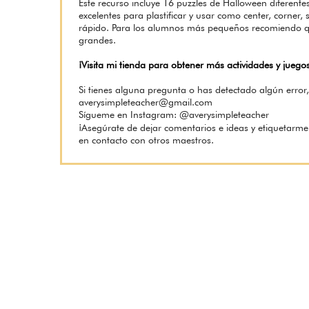
Este recurso incluye 16 puzzles de Halloween diferente
excelentes para plastificar y usar como center, corner
rápido. Para los alumnos más pequeños recomiendo q
grandes.
¡Visita mi tienda para obtener más actividades y jueg
Si tienes alguna pregunta o has detectado algún error,
averysimpleteacher@gmail.com
Sígueme en Instagram: @averysimpleteacher
¡Asegúrate de dejar comentarios e ideas y etiquetarme
en contacto con otros maestros.