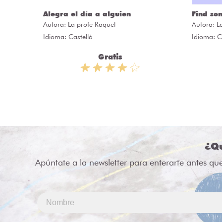
ÒRIES
Alegra el día a alguien
Find so
Autora:
La profe Raquel
Autora:
L
Idioma: Castellà
Idioma: C
Gratis
¿Qu
Apúntate a la newsletter para enterarte antes qu