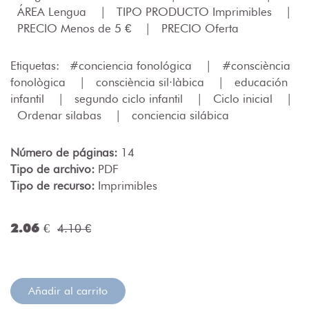
ÁREA Lengua
|
TIPO PRODUCTO Imprimibles
|
PRECIO Menos de 5 €
|
PRECIO Oferta
Etiquetas:
#conciencia fonológica
|
#consciència
fonològica
|
consciència sil·làbica
|
educación
infantil
|
segundo ciclo infantil
|
Ciclo inicial
|
Ordenar silabas
|
conciencia silábica
Número de páginas:
14
Tipo de archivo:
PDF
Tipo de recurso:
Imprimibles
2.06 €
4.10 €
Añadir al carrito