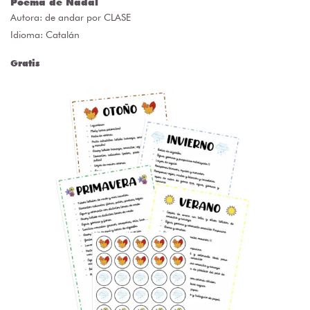
Poema de Nadal
Autora:
de andar por CLASE
Idioma: Catalán
Gratis