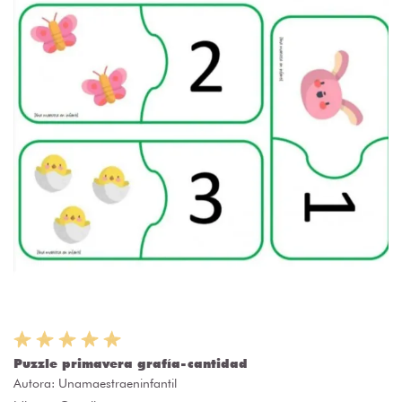
Puzzle primavera grafía-cantidad
Autora:
Unamaestraeninfantil