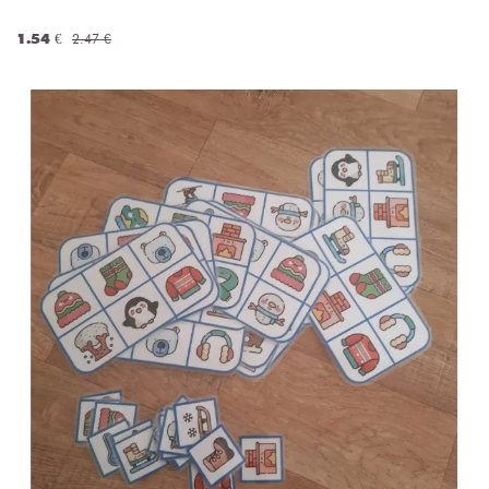
1.54 €
2.47 €