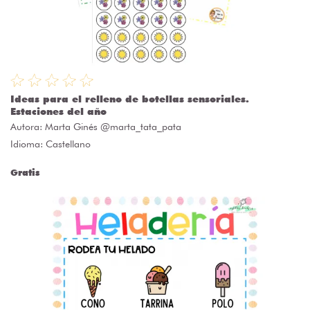
Ideas para el relleno de botellas sensoriales.
Estaciones del año
Autora:
Marta Ginés @marta_tata_pata
Idioma: Castellano
Gratis