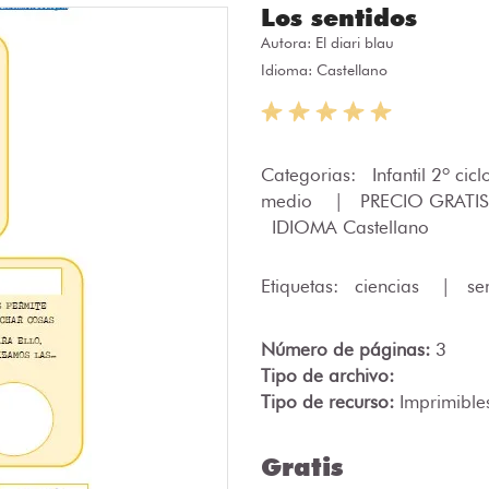
Los sentidos
Autora:
El diari blau
Idioma: Castellano
Categorias:
Infantil 2º cic
medio
|
PRECIO GRATI
IDIOMA Castellano
Etiquetas:
ciencias
|
se
Número de páginas:
3
Tipo de archivo:
Tipo de recurso:
Imprimible
Gratis