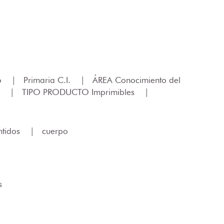
lo
|
Primaria C.I.
|
ÁREA Conocimiento del
S
|
TIPO PRODUCTO Imprimibles
|
ntidos
|
cuerpo
s