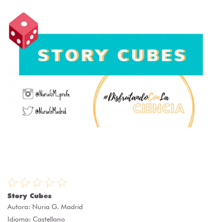
Story Cubes
Autora:
Nuria G. Madrid
Idioma: Castellano