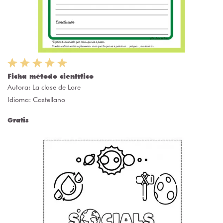
Ficha método científico
Autora:
La clase de Lore
Idioma: Castellano
Gratis