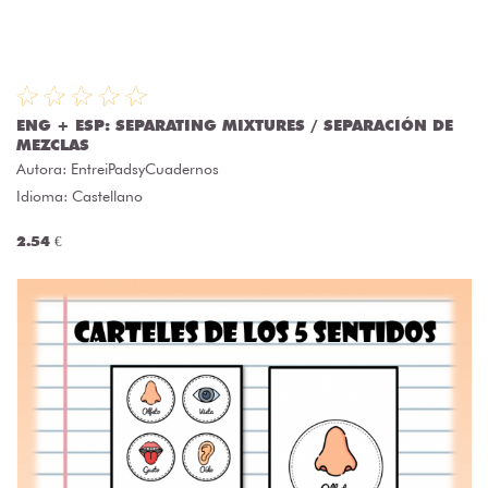
ENG + ESP: SEPARATING MIXTURES / SEPARACIÓN DE
MEZCLAS
Autora:
EntreiPadsyCuadernos
Idioma: Castellano
2.54 €