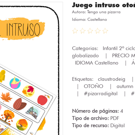
Juego intruso oto
Autora:
Tengo una pizarra
Idioma: Castellano
Categorias:
Infantil 2º cic
globalizado
|
PRECIO M
IDIOMA Castellano
|
Á
Etiquetas:
claustrodeig
|
OTOÑO
|
autumn
|
#pizarradigital
|
#
Número de páginas:
4
Tipo de archivo:
PDF
Tipo de recurso:
Digital