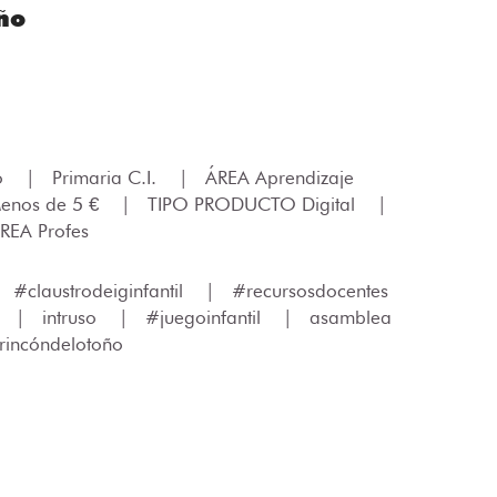
ño
lo
|
Primaria C.I.
|
ÁREA Aprendizaje
enos de 5 €
|
TIPO PRODUCTO Digital
|
REA Profes
|
#claustrodeiginfantil
|
#recursosdocentes
|
intruso
|
#juegoinfantil
|
asamblea
rincóndelotoño