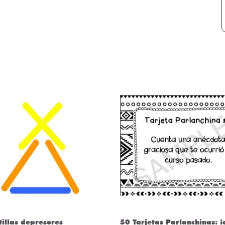
jetas Parlanchinas: ¡cohesión
CLASSROOM RULES