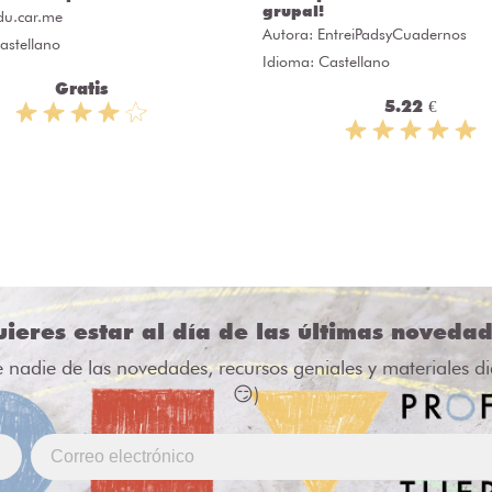
l!
Autora:
Class Class Yes Yes
:
EntreiPadsyCuadernos
Idioma: Castellano
 Castellano
Gratis
5.22 €
ieres estar al día de las últimas noveda
e nadie de las novedades, recursos geniales y materiales d
😏)