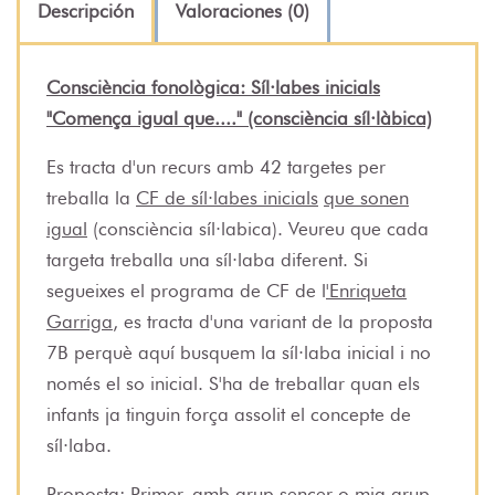
Descripción
Valoraciones (0)
Consciència fonològica: Síl·labes inicials
"Comença igual que...." (consciència síl·làbica)
Es tracta d'un recurs amb 42 targetes per
treballa la
CF de síl·labes inicials
que sonen
igual
(consciència síl·labica). Veureu que cada
targeta treballa una síl·laba diferent. Si
segueixes el programa de CF de l
'Enriqueta
Garriga
, es tracta d'una variant de la proposta
7B perquè aquí busquem la síl·laba inicial i no
només el so inicial. S'ha de treballar quan els
infants ja tinguin força assolit el concepte de
síl·laba.
Proposta
: Primer, amb grup sencer o mig grup,