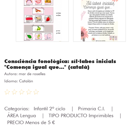
Consciència fonològica: síl·labes inicials
"Comença igual que..." (català)
Autora:
mar de roselles
Idioma: Catalán
Categorias:
Infantil 2º ciclo
|
Primaria C.I.
|
ÁREA Lengua
|
TIPO PRODUCTO Imprimibles
|
PRECIO Menos de 5 €