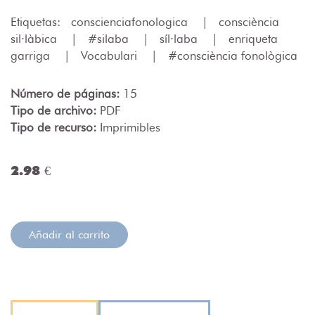
Etiquetas:
conscienciafonologica
|
consciència
sil·làbica
|
#silaba
|
síl·laba
|
enriqueta
garriga
|
Vocabulari
|
#consciència fonològica
Número de páginas:
15
Tipo de archivo:
PDF
Tipo de recurso:
Imprimibles
2.98 €
Añadir al carrito