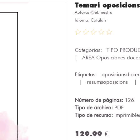
Temari oposicion
Autora:
@et.mestra
Idioma: Catalán
Categorias:
TIPO PRODUC
|
ÁREA Oposiciones doce
Etiquetas:
oposicionsdoce
|
resumsoposicions
|
Número de páginas:
126
Tipo de archivo:
PDF
Tipo de recurso:
Imprimible
129.99 €