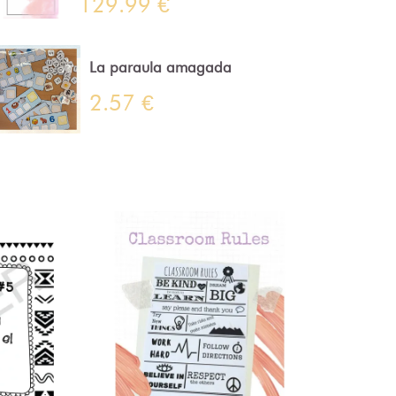
129.99 €
La paraula amagada
2.57 €