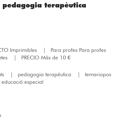
s pedagogia terapèutica
TO Imprimibles
|
Para profes Para profes
ntes
|
PRECIO Más de 10 €
nts
|
pedagogia terapéutica
|
temariopos
educació especial
s