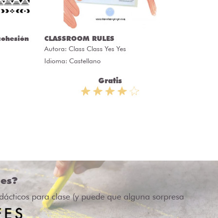
cohesión
CLASSROOM RULES
CARTAS
Autora:
Class Class Yes Yes
Autora:
Idioma: Castellano
Idioma: 
Gratis
des?
idácticos para clase (y puede que alguna sorpresa