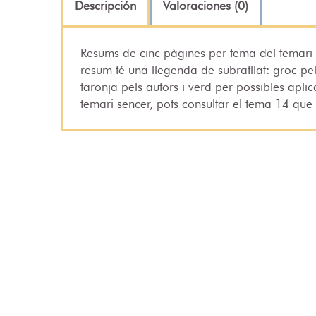
Descripción
Valoraciones (0)
Resums de cinc pàgines per tema del temari
resum té una llegenda de subratllat: groc pe
taronja pels autors i verd per possibles aplica
temari sencer, pots consultar el tema 14 qu