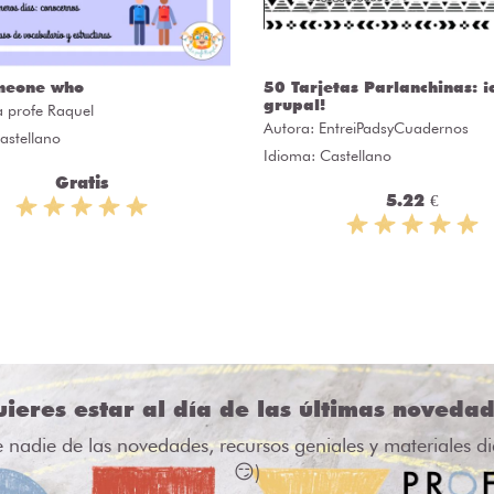
meone who
50 Tarjetas Parlanchinas: ¡
grupal!
a profe Raquel
Autora:
EntreiPadsyCuadernos
astellano
Idioma: Castellano
Gratis
5.22 €
ieres estar al día de las últimas noveda
e nadie de las novedades, recursos geniales y materiales d
😏)