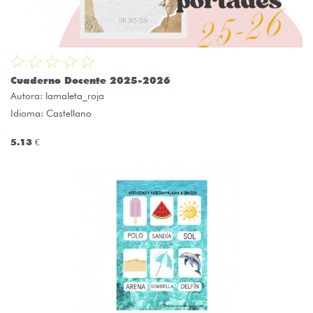
Cuaderno Docente 2025-2026
Autora:
lamaleta_roja
Idioma: Castellano
5.13 €