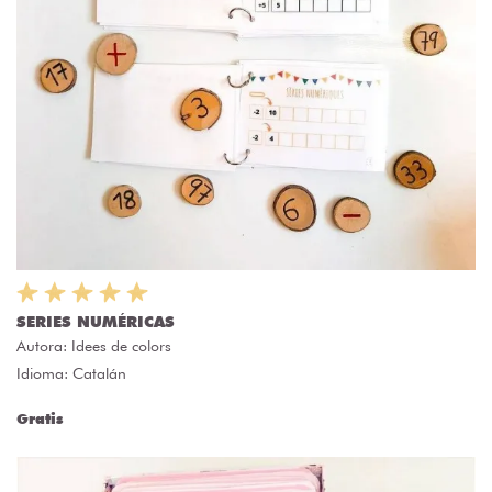
SERIES NUMÉRICAS
Autora:
Idees de colors
Idioma: Catalán
Gratis