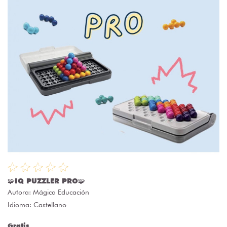
🧩IQ PUZZLER PRO🧩
Autora:
Mágica Educación
Idioma: Castellano
Gratis