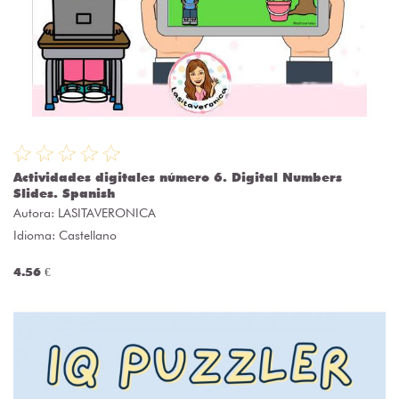
Actividades digitales número 6. Digital Numbers
Slides. Spanish
Autora:
LASITAVERONICA
Idioma: Castellano
4.56 €