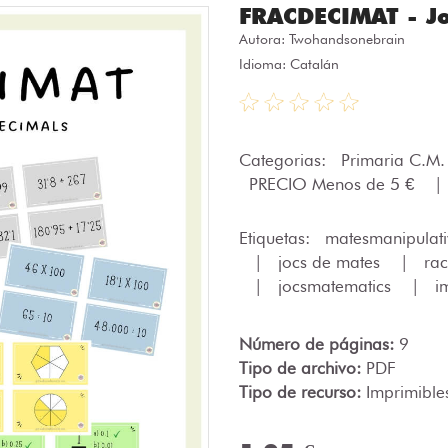
FRACDECIMAT - Joc
Autora:
Twohandsonebrain
Idioma: Catalán
Categorias:
Primaria C.M
PRECIO Menos de 5 €
|
Etiquetas:
matesmanipulat
|
jocs de mates
|
ra
|
jocsmatematics
|
i
Número de páginas:
9
Tipo de archivo:
PDF
Tipo de recurso:
Imprimible