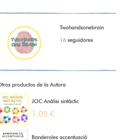
Twohandsonebrain
16
seguidores
tros productos de la Autora
JOC Anàlisi sintàctic
1.05 €
Banderoles accentuació