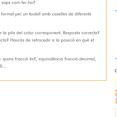
o saps com fer-ho?
l format per un taulell amb caselles de diferents
 la pila del color corresponent. Resposta correcta?
recta? Hauràs de retrocedir a la posició en què et
a: quina fracció és?, equivalència fracció-decimal,
0...
O