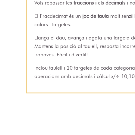
Vols repassar les
fraccions i
els
decimals
i n
El Fracdecimat és un
joc de taula
molt senzil
colors i targetes.
Llança el dau, avança i agafa una targeta de
Mantens la posició al taulell, resposta incor
trobaves. Fàcil i divertit!
Inclou taulell i 20 targetes de cada categori
operacions amb decimals i càlcul x/÷ 10,10