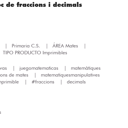
 de fraccions i decimals
.
|
Primaria C.S.
|
ÁREA Mates
|
TIPO PRODUCTO Imprimibles
ivas
|
juegomatematicas
|
matemàtiques
cons de mates
|
matematiquesmanipulatives
mprimible
|
#fraccions
|
decimals
s