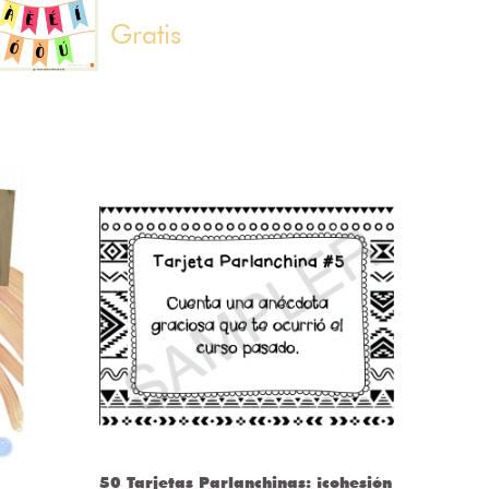
Gratis
50 Tarjetas Parlanchinas: ¡cohesión
CLASS