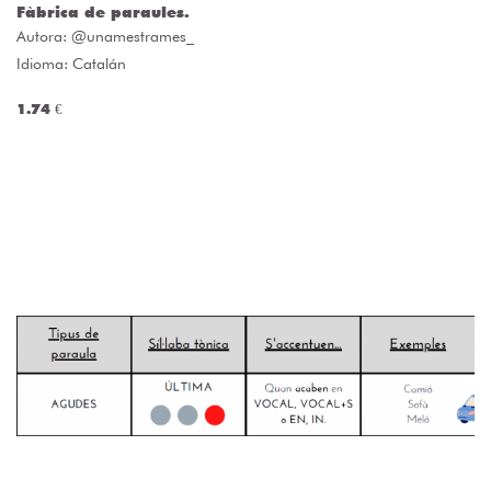
Fàbrica de paraules.
Autora:
@unamestrames_
Idioma: Catalán
1.74 €