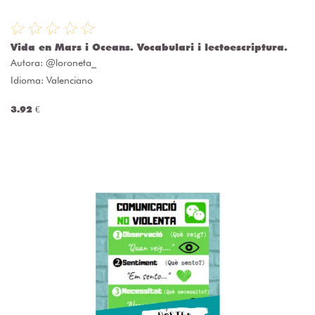
Vida en Mars i Oceans. Vocabulari i lectoescriptura.
Autora:
@loroneta_
Idioma: Valenciano
3.92 €