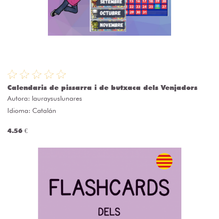
Calendaris de pissarra i de butxaca dels Venjadors
Autora:
lauraysuslunares
Idioma: Catalán
4.56 €