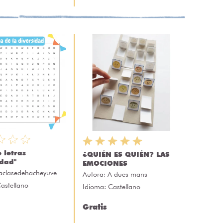
 letras
¿QUIÉN ES QUIÉN? LAS
idad"
EMOCIONES
aclasedehacheyuve
Autora:
A dues mans
astellano
Idioma: Castellano
Gratis