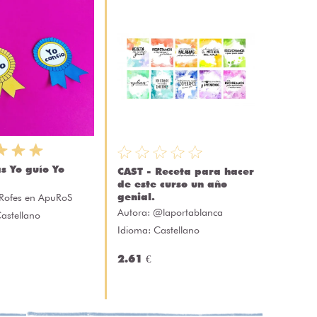
as Yo guío Yo
CAST - Receta para hacer
de este curso un año
genial.
Rofes en ApuRoS
Autora:
@laportablanca
astellano
Idioma: Castellano
2.61 €