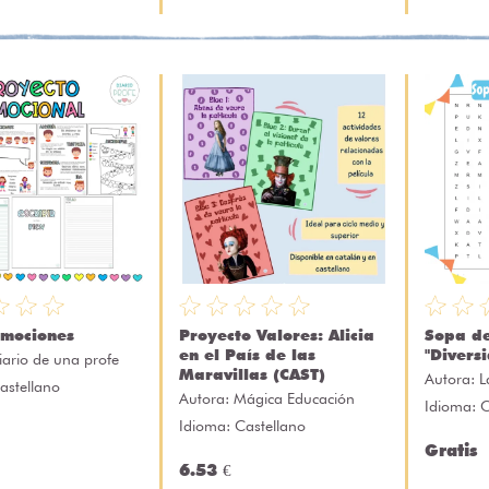
emociones
Proyecto Valores: Alicia
Sopa de
en el País de las
"Divers
iario de una profe
Maravillas (CAST)
Autora:
L
astellano
Autora:
Mágica Educación
Idioma: C
Idioma: Castellano
Gratis
6.53 €