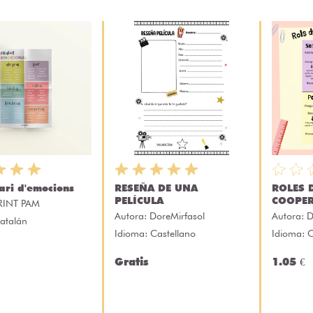
ari d'emocions
RESEÑA DE UNA
ROLES 
PELÍCULA
COOPER
RINT PAM
Autora:
DoreMirfasol
Autora:
D
atalán
Idioma: Castellano
Idioma: C
Gratis
1.05 €