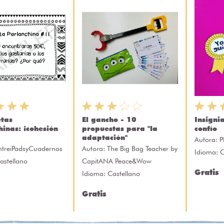
etas
El gancho - 10
Insigni
hinas: ¡cohesión
propuestas para "la
confío
adaptación"
Autora:
P
ntreiPadsyCuadernos
Autora:
The Big Bag Teacher by
Idioma: C
astellano
CapitANA Peace&Wow
Gratis
Idioma: Castellano
Gratis