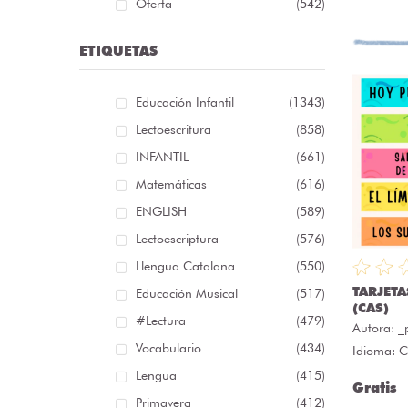
Oferta
(542)
ETIQUETAS
Educación Infantil
(1343)
Lectoescritura
(858)
INFANTIL
(661)
Matemáticas
(616)
ENGLISH
(589)
Lectoescriptura
(576)
Llengua Catalana
(550)
TARJET
Educación Musical
(517)
(CAS)
#lectura
(479)
Autora:
_
Vocabulario
(434)
Idioma: C
Lengua
(415)
Gratis
Primavera
(412)