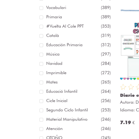
Vocabulari
(389)
Primaria
(389)
#Vuelta Al Cole PPT
(353)
Català
(319)
Educación Primaria
(312)
Música
(297)
Navidad
(284)
Imprimible
(272)
Mates
(265)
Educació Infantil
(264)
Diario 
Cicle Inicial
(256)
Autora:
D
Segundo Ciclo Infantil
(253)
Idioma: C
Material Manipulativo
(246)
7.19 €
Atención
(246)
OTOÑO
(245)