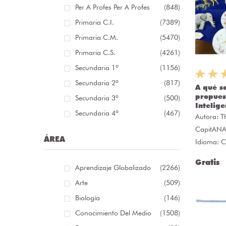
Per A Profes Per A Profes
(848)
Primaria C.I.
(7389)
Primaria C.M.
(5470)
Primaria C.S.
(4261)
Secundaria 1º
(1156)
Secundaria 2º
(817)
A qué s
propues
Secundaria 3º
(500)
Intelige
Secundaria 4º
(467)
Autora:
T
CapitAN
ÁREA
Idioma: C
Gratis
Aprendizaje Globalizado
(2266)
Arte
(509)
Biología
(146)
Conocimiento Del Medio
(1508)