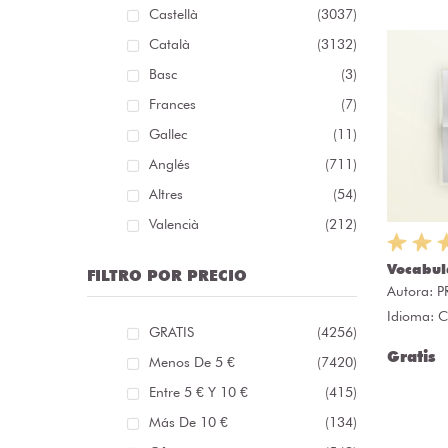
Castellà
(3037)
Català
(3132)
Basc
(3)
Frances
(7)
Gallec
(11)
Anglés
(711)
Altres
(54)
Valencià
(212)
Vocabul
FILTRO POR PRECIO
Autora:
P
Idioma: C
GRATIS
(4256)
Gratis
Menos De 5 €
(7420)
Entre 5 € Y 10 €
(415)
Más De 10 €
(134)