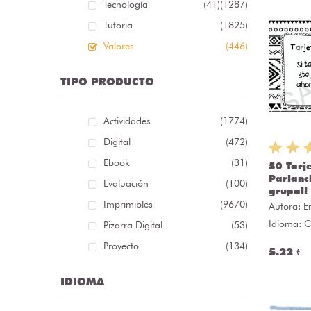
Tecnología
(41)
(1287)
Tutoria
(1825)
Valores
(446)
TIPO PRODUCTO
Actividades
(1774)
Digital
(472)
Ebook
(31)
50 Tarj
Parlanc
Evaluación
(100)
grupal!
Imprimibles
(9670)
Autora:
E
Idioma: C
Pizarra Digital
(53)
Proyecto
(134)
5.22 €
IDIOMA