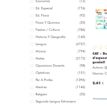
Economía
(12)
Ed. Especial
(776)
Ed. Física
(92)
Física Y Química
(35)
Fiestas / Cultura
(786)
Historia Y Geografía
(140)
Lengua
(4737)
Música
(794)
CAT - R
d'aquest
Mates
(2172)
genial!
Oposicions Docents
(98)
Autora:
@
Optativas
(151)
Idioma: C
Per A Profes
(1396)
2.61 €
Mestres
(1146)
Religión
(55)
Segunda Lengua Extranjera