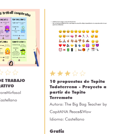
DE TRABAJO
10 propuestas de Topita
ATIVO
Todoterrena - Proyecto a
partir de Topito
oreMirfasol
Terremoto
astellano
Autora:
The Big Bag Teacher by
CapitANA Peace&Wow
Idioma: Castellano
Gratis