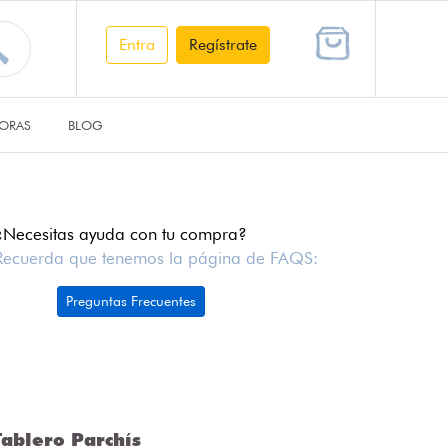
Entra
Regístrate
ORAS
BLOG
¿Necesitas ayuda con tu compra?
Recuerda que tenemos la página de FAQS:
Preguntas Frecuentes
ablero Parchís