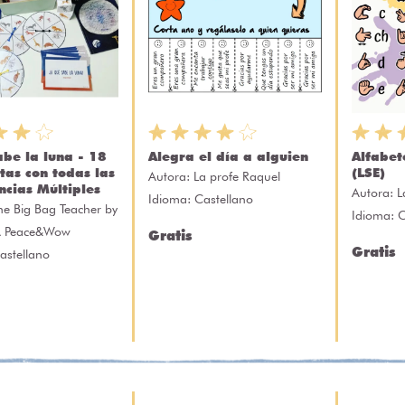
abe la luna - 18
Alegra el día a alguien
Alfabet
tas con todas las
(LSE)
Autora:
La profe Raquel
ncias Múltiples
Autora:
L
Idioma: Castellano
he Big Bag Teacher by
Idioma: C
A Peace&Wow
Gratis
Gratis
astellano