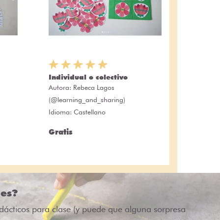
Individual o colectivo
Autora:
Rebeca Lagos
(@learning_and_sharing)
Idioma: Castellano
Gratis
des?
idácticos para clase (y puede que alguna sorpresa