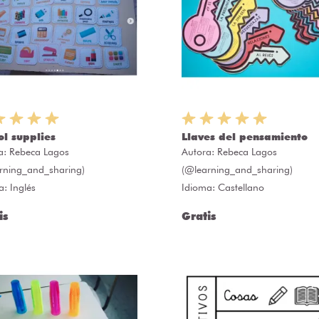
ol supplies
Llaves del pensamiento
a:
Rebeca Lagos
Autora:
Rebeca Lagos
rning_and_sharing)
(@learning_and_sharing)
a: Inglés
Idioma: Castellano
is
Gratis