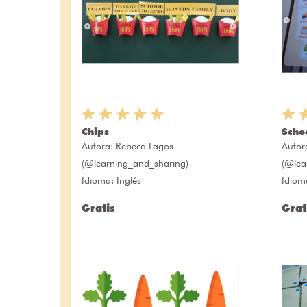
Chips
Scho
Autora:
Rebeca Lagos
Autor
(@learning_and_sharing)
(@lea
Idioma: Inglés
Idiom
Gratis
Grat