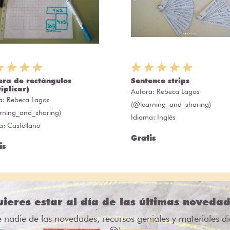
era de rectángulos
Sentence strips
iplicar)
Autora:
Rebeca Lagos
a:
Rebeca Lagos
(@learning_and_sharing)
rning_and_sharing)
Idioma: Inglés
a: Castellano
Gratis
is
ieres estar al día de las últimas noveda
e nadie de las novedades, recursos geniales y materiales d