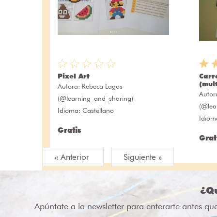
Pixel Art
Carr
(mult
Autora:
Rebeca Lagos
Autor
(@learning_and_sharing)
(@lea
Idioma: Castellano
Idiom
Gratis
Grat
« Anterior
Siguiente »
¿Qu
Apúntate a la newsletter para enterarte antes qu