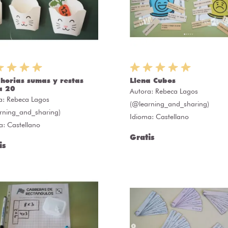
horias sumas y restas
Llena Cubos
a 20
Autora:
Rebeca Lagos
a:
Rebeca Lagos
(@learning_and_sharing)
rning_and_sharing)
Idioma: Castellano
a: Castellano
Gratis
is