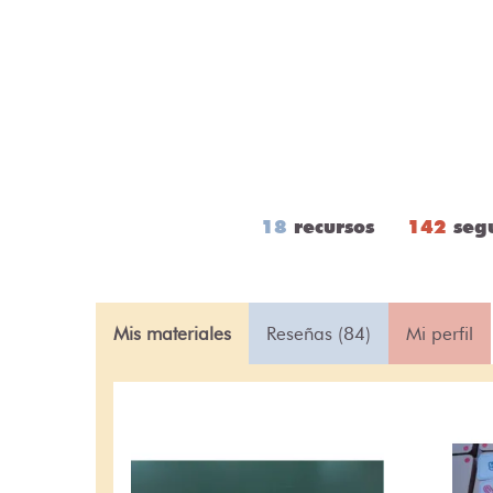
18
recursos
142
seg
Mis materiales
Reseñas (84)
Mi perfil