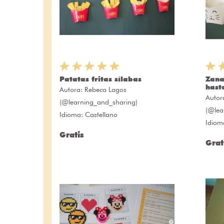
Patatas fritas sílabas
Zana
hast
Autora:
Rebeca Lagos
Autor
(@learning_and_sharing)
(@lea
Idioma: Castellano
Idiom
Gratis
Grat