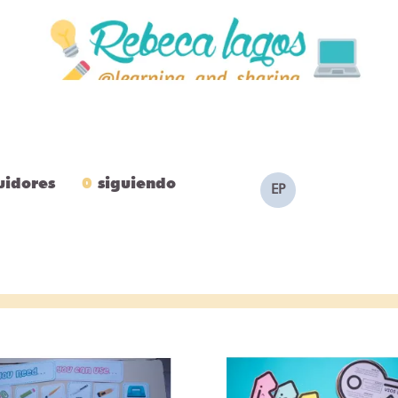
uidores
0
siguiendo
EP