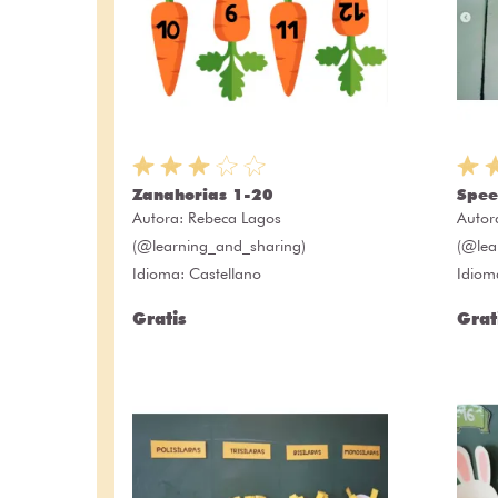
Zanahorias 1-20
Spee
Autora:
Rebeca Lagos
Autor
(@learning_and_sharing)
(@lea
Idioma: Castellano
Idiom
Gratis
Grat