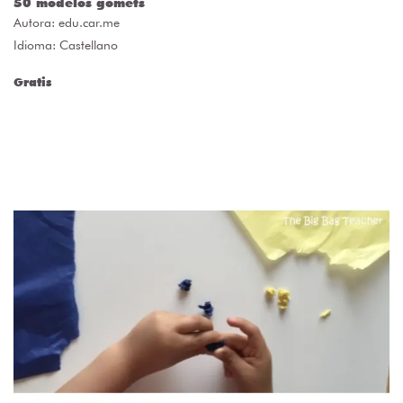
50 modelos gomets
Autora:
edu.car.me
Idioma: Castellano
Gratis