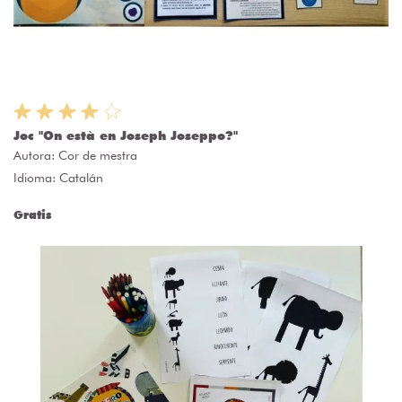
Joc "On està en Joseph Joseppo?"
Autora:
Cor de mestra
Idioma: Catalán
Gratis