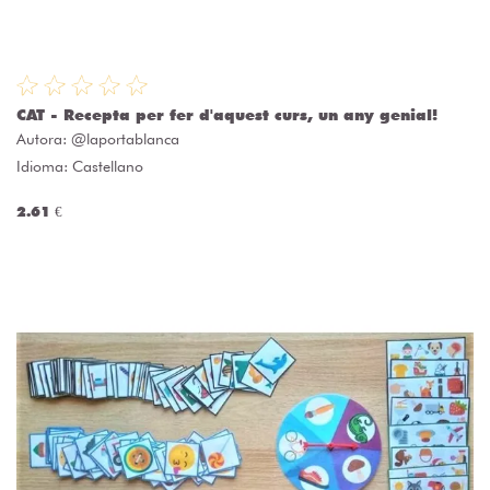
CAT - Recepta per fer d'aquest curs, un any genial!
Autora:
@laportablanca
Idioma: Castellano
2.61 €