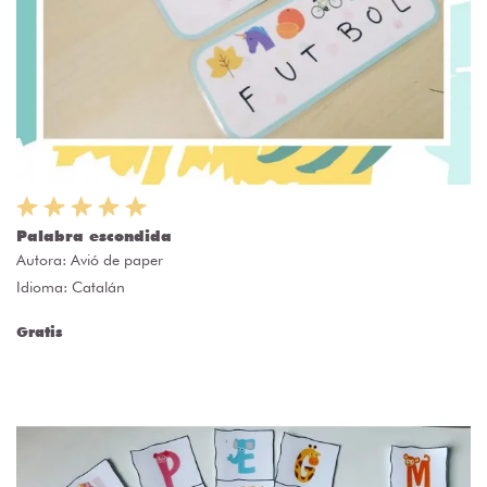
Palabra escondida
Autora:
Avió de paper
Idioma: Catalán
Gratis