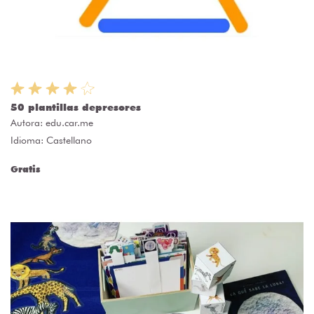
50 plantillas depresores
Autora:
edu.car.me
Idioma: Castellano
Gratis