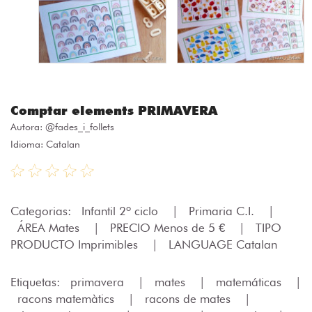
Comptar elements PRIMAVERA
Autora:
@fades_i_follets
Idioma: Catalan
Categorias:
Infantil 2º ciclo
|
Primaria C.I.
|
ÁREA Mates
|
PRECIO Menos de 5 €
|
TIPO
PRODUCTO Imprimibles
|
LANGUAGE Catalan
Etiquetas:
primavera
|
mates
|
matemáticas
|
racons matemàtics
|
racons de mates
|