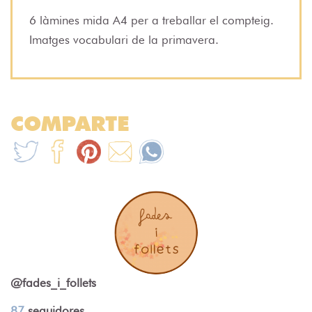
6 làmines mida A4 per a treballar el compteig.
Imatges vocabulari de la primavera.
COMPARTE
@fades_i_follets
87
seguidores