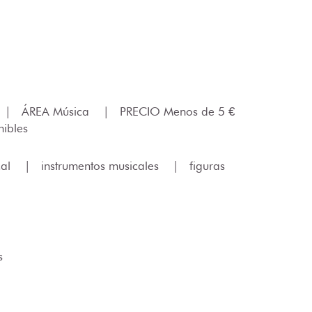
|
ÁREA Música
|
PRECIO Menos de 5 €
ibles
cal
|
instrumentos musicales
|
figuras
s