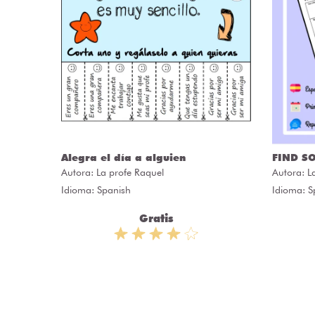
ÒRIES
Alegra el día a alguien
FIND S
Autora:
La profe Raquel
Autora:
L
Idioma: Spanish
Idioma: S
Gratis