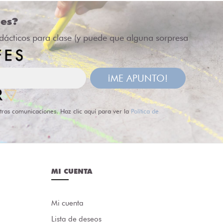
des?
idácticos para clase (y puede que alguna sorpresa
¡ME APUNTO!
tras comunicaciones. Haz clic aquí para ver la
Política de
MI CUENTA
Mi cuenta
Lista de deseos