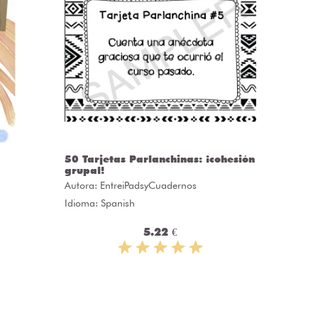
50 Tarjetas Parlanchinas: ¡cohesión
CLASS
grupal!
Autora:
C
Autora:
EntreiPadsyCuadernos
Idioma: 
Idioma: Spanish
5.22 €