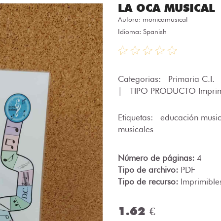
LA OCA MUSICAL
Autora:
monicamusical
Idioma: Spanish
Categorias:
Primaria C.I.
|
TIPO PRODUCTO Imprim
Etiquetas:
educación musi
musicales
Número de páginas:
4
Tipo de archivo:
PDF
Tipo de recurso:
Imprimible
1.62 €