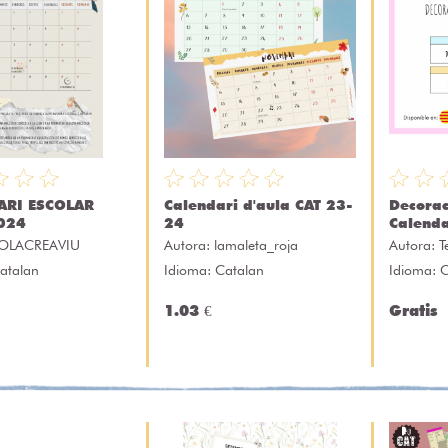
ARI ESCOLAR
Calendari d'aula CAT 23-
Decorac
024
24
Calenda
OLACREAVIU
Autora:
lamaleta_roja
Autora:
T
atalan
Idioma: Catalan
Idioma: 
1.03 €
Gratis