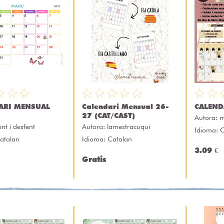
ARI MENSUAL
Calendari Mensual 26-
CALEND
27 (CAT/CAST)
Autora:
m
ent i desfent
Autora:
lamestracuqui
Idioma: 
atalan
Idioma: Catalan
3.09 €
Gratis