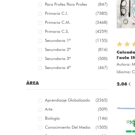
Para Profes Para Profes
(847)
Primaria C.I.
(7385)
Primaria C.M.
(5468)
Primaria C.S.
(4259)
Secundaria 1º
(1155)
Secundaria 2º
(816)
Calenda
l'aula 
Secundaria 3º
(500)
Autora:
M
Secundaria 4º
(467)
Idioma: C
ÁREA
2.06 €
Aprendizaje Globalizado
(2265)
Arte
(509)
Biología
(146)
Conocimiento Del Medio
(1505)