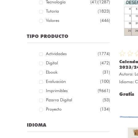
Tecnología
(41)
(1287)
Tutoría
(1823)
Valores
(446)
TIPO PRODUCTO
Actividades
(1774)
Calenda
Digital
(472)
2023/2
Ebook
(31)
Autora:
L
Evaluación
(100)
Idioma: C
Imprimibles
(9661)
Gratis
Pizarra Digital
(53)
Proyecto
(134)
IDIOMA