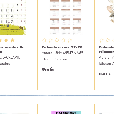
ri escolar 3r
Calendari curs 22-23
Calenda
re
trimest
Autora:
UNA MESTRA MÉS
OLACREAVIU
Autora:
V
Idioma: Catalan
atalan
Idioma: 
Gratis
0.41 €