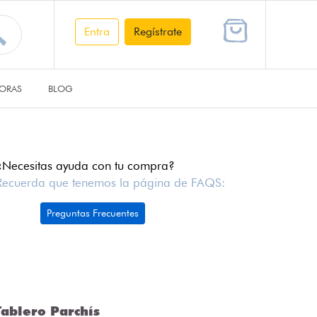
Entra
Regístrate
ORAS
BLOG
¿Necesitas ayuda con tu compra?
Recuerda que tenemos la página de FAQS:
Preguntas Frecuentes
ablero Parchís