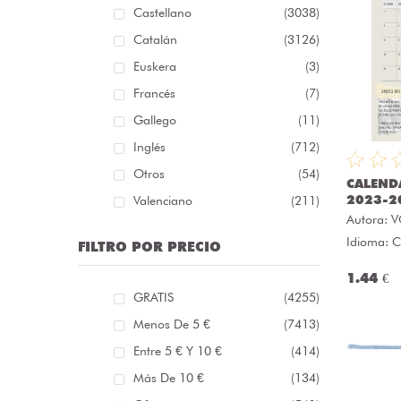
Castellano
(3038)
Catalán
(3126)
Euskera
(3)
Francés
(7)
Gallego
(11)
Inglés
(712)
Otros
(54)
CALEND
2023-2
Valenciano
(211)
Autora:
V
Idioma: C
FILTRO POR PRECIO
1.44 €
GRATIS
(4255)
Menos De 5 €
(7413)
Entre 5 € Y 10 €
(414)
Más De 10 €
(134)