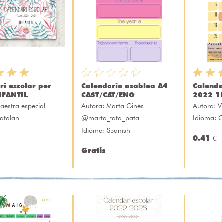
ri escolar per
Calendario asablea A4
Calenda
INFANTIL
CAST/CAT/ENG
2022 1
aestra especial
Autora:
Marta Ginés
Autora:
V
atalan
@marta_tata_pata
Idioma: 
Idioma: Spanish
0.41 €
Gratis