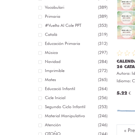
Vocabulari
(389)
Primaria
(389)
#Vuelta Al Cole PPT
(353)
Català
(319)
Educación Primaria
(312)
Música
(297)
CALEND
Navidad
(284)
26 CATA
Imprimible
(272)
Autora:
I
Mates
(265)
Idioma: C
Educació Infantil
(264)
5.22 €
Cicle Inicial
(256)
Segundo Ciclo Infantil
(253)
Material Manipulativo
(246)
Atención
(246)
« Pr
OTOÑO
(244)