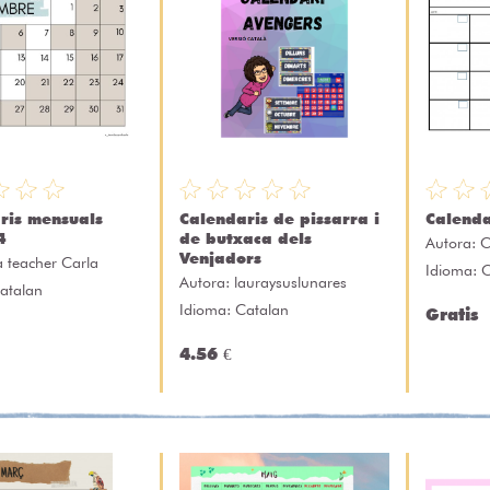
ris mensuals
Calendaris de pissarra i
Calenda
4
de butxaca dels
Autora:
C
Venjadors
a teacher Carla
Idioma: 
Autora:
lauraysuslunares
atalan
Idioma: Catalan
Gratis
4.56 €