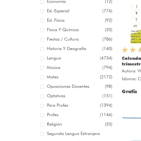
Economía
(12)
Ed. Especial
(776)
Ed. Física
(92)
Física Y Química
(35)
Fiestas / Cultura
(786)
Historia Y Geografía
(140)
Lengua
(4734)
Calenda
trimest
Música
(794)
Autora:
V
Mates
(2172)
Idioma: C
Oposiciones Docentes
(98)
Gratis
Optativas
(151)
Para Profes
(1394)
Profes
(1146)
Religión
(55)
Segunda Lengua Extranjera