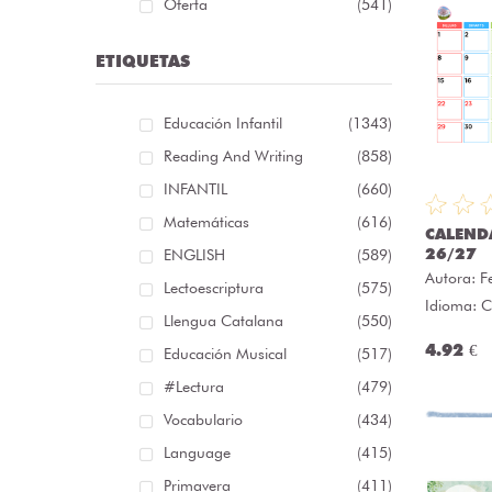
Oferta
(541)
ETIQUETAS
Educación Infantil
(1343)
Reading And Writing
(858)
INFANTIL
(660)
Matemáticas
(616)
CALEND
26/27
ENGLISH
(589)
Autora:
F
Lectoescriptura
(575)
Idioma: C
Llengua Catalana
(550)
4.92 €
Educación Musical
(517)
#lectura
(479)
Vocabulario
(434)
Language
(415)
Primavera
(411)