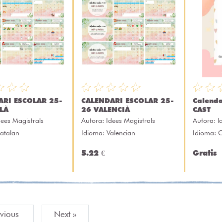
ARI ESCOLAR 25-
CALENDARI ESCOLAR 25-
Calenda
LÀ
26 VALENCIÀ
CAST
dees Magistrals
Autora:
Idees Magistrals
Autora:
l
atalan
Idioma: Valencian
Idioma: 
5.22 €
Gratis
evious
Next »