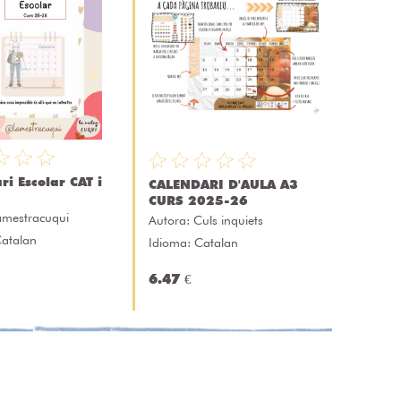
ri Escolar CAT i
CALENDARI D'AULA A3
CURS 2025-26
amestracuqui
Autora:
Culs inquiets
Catalan
Idioma: Catalan
6.47 €