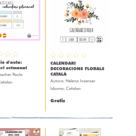
ió d'aula:
CALENDARI
ri setmanal
DECORACIONS FLORALS
CATALÀ
eacher Paula
Autora:
Helena Insenser
Catalan
Idioma: Catalan
Gratis