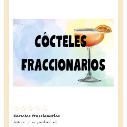
Cócteles fraccionarios
Autora:
lauraysuslunares