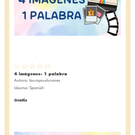
4 imágenes- 1 palabra
Autora:
lauraysuslunares
Idioma: Spanish
Gratis