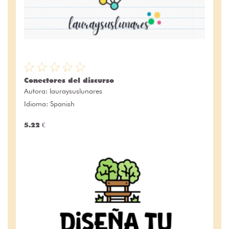
Conectores del discurso
Autora:
lauraysuslunares
Idioma: Spanish
5.22 €