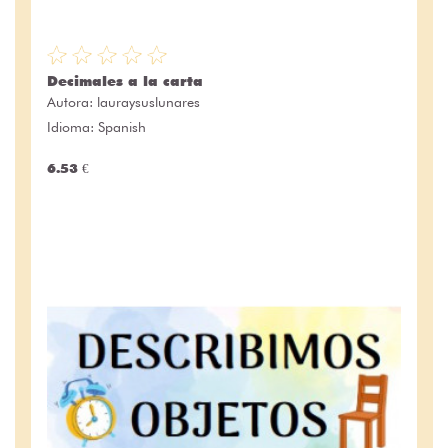
Decimales a la carta
Autora:
lauraysuslunares
Idioma: Spanish
6.53 €