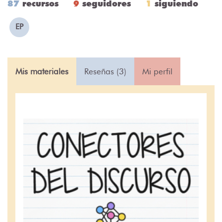
87
recursos
9
seguidores
1
siguiendo
EP
Mis materiales
Reseñas (3)
Mi perfil