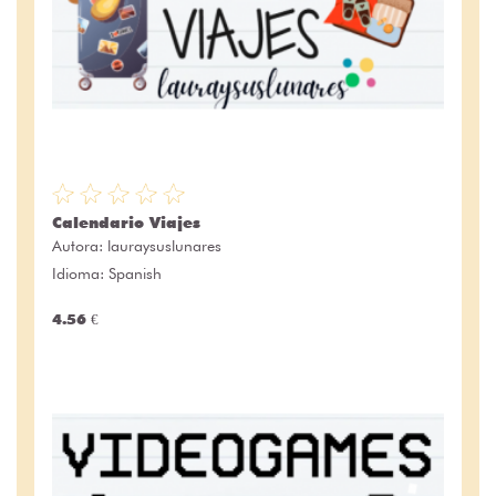
Calendario Viajes
Autora:
lauraysuslunares
Idioma: Spanish
4.56 €