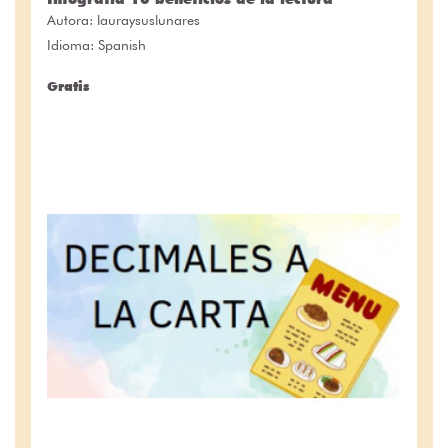
Autora:
lauraysuslunares
Idioma: Spanish
Gratis