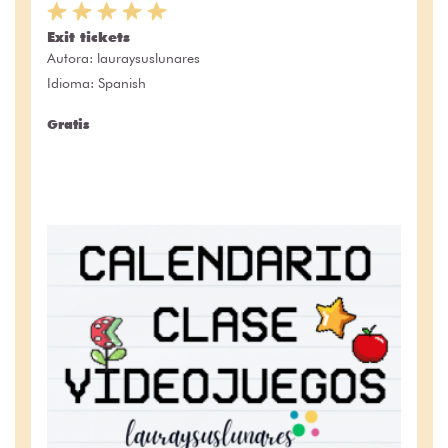
Exit tickets
Autora:
lauraysuslunares
Idioma: Spanish
Gratis