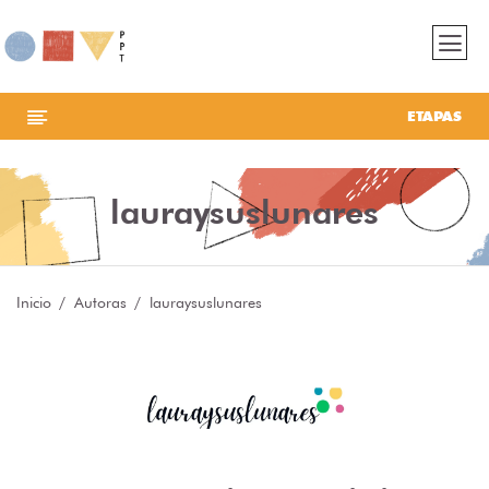
ETAPAS
lauraysuslunares
Inicio
Autoras
lauraysuslunares