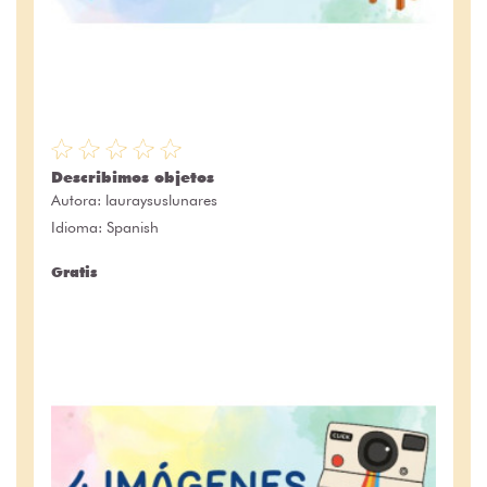
Describimos objetos
Autora:
lauraysuslunares
Idioma: Spanish
Gratis