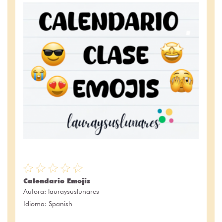
Calendario Emojis
Autora:
lauraysuslunares
Idioma: Spanish