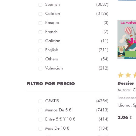
Spanish
(3037)
Catalan
(3126)
Basque
(3)
French
(7)
Galician
(11)
English
(711)
Others
(54)
Valencian
(212)
Dossier 
FILTRO POR PRECIO
Autora:
C
Lasclases
GRATIS
(4256)
Idioma: S
Menos De 5 €
(7413)
2.06 €
Entre 5 € Y 10 €
(414)
Más De 10 €
(134)