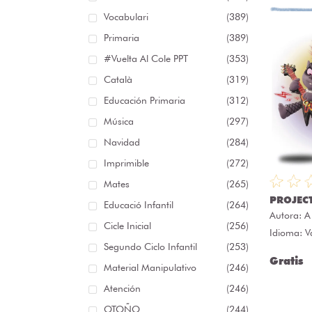
Vocabulari
(389)
Primaria
(389)
#Vuelta Al Cole PPT
(353)
Català
(319)
Educación Primaria
(312)
Música
(297)
Navidad
(284)
Imprimible
(272)
Mates
(265)
PROJECT
Educació Infantil
(264)
Autora:
A
Cicle Inicial
(256)
Idioma: V
Segundo Ciclo Infantil
(253)
Gratis
Material Manipulativo
(246)
Atención
(246)
OTOÑO
(244)