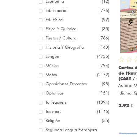
Economía
(12)
Ed. Especial
(776)
Ed. Física
(92)
Física Y Química
(35)
Fiestas / Cultura
(786)
Historia Y Geografía
(140)
Lengua
(4735)
Música
(794)
Cartas 
de Harr
Mates
(2172)
(CAST / 
Oposiciones Docentes
(98)
Autora:
M
Optativas
(151)
Idioma: S
To Teachers
(1394)
3.92 €
Teachers
(1146)
Religión
(55)
Segunda Lengua Extranjera