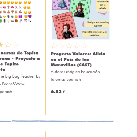
uestas de Topita
Proyecto Valores: Alicia
rena - Proyecto a
en el País de las
de Topito
Maravillas (CAST)
oto
Autora:
Mágica Educación
he Big Bag Teacher by
Idioma: Spanish
A Peace&Wow
Spanish
6.53 €