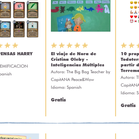
ENSAS HARRY
El viaje de Nora de
10 prop
Cristina Oleby -
Todoter
Inteligencias Múltiples
partir 
EMIFICACION
Terrem
Autora:
The Big Bag Teacher by
panish
Autora:
T
CapitANA Peace&Wow
CapitAN
Idioma: Spanish
Idioma: 
Gratis
Gratis