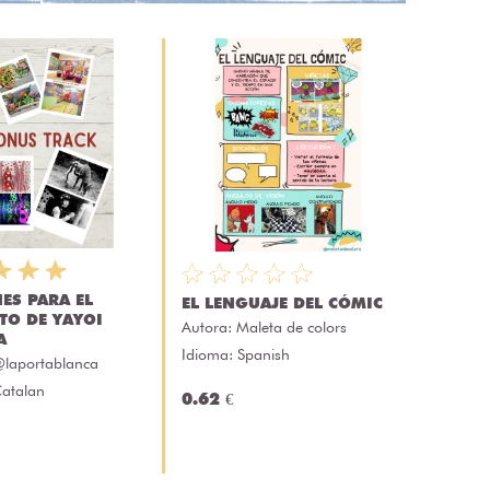
ES PARA EL
EL LENGUAJE DEL CÓMIC
TO DE YAYOI
Autora:
Maleta de colors
A
Idioma: Spanish
laportablanca
Catalan
0.62 €