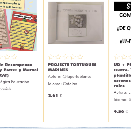
de Recompensa
PROJECTE TORTUGUES
UD + Pl
y Potter y Marvel
MARINES
teatro.
CAT)
plantil
Autora:
@laportablanca
escenas
ágica Educación
Idioma: Catalan
roles
panish
Autora:
E
2.61 €
Idioma: 
4.56 €