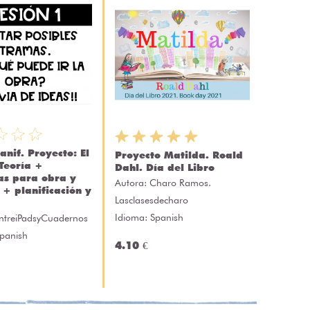
anif. Proyecto: El
Proyecto Matilda. Roald
 Teoría +
Dahl. Día del Libro
las para obra y
Autora:
Charo Ramos.
 + planificación y
Lasclasesdecharo
Idioma: Spanish
ntreiPadsyCuadernos
Spanish
4.10 €