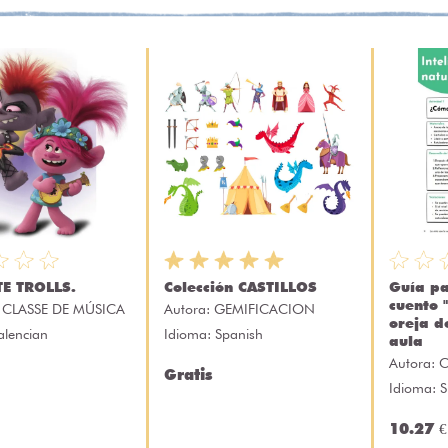
E TROLLS.
Colección CASTILLOS
Guía pa
cuento 
 CLASSE DE MÚSICA
Autora:
GEMIFICACION
oreja de
alencian
Idioma: Spanish
aula
Autora:
C
Gratis
Idioma: 
10.27 €