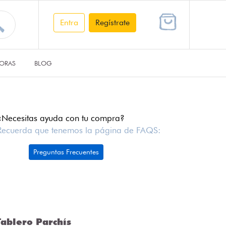
Entra
Regístrate
ORAS
BLOG
¿Necesitas ayuda con tu compra?
Recuerda que tenemos la página de FAQS:
Preguntas Frecuentes
ablero Parchís