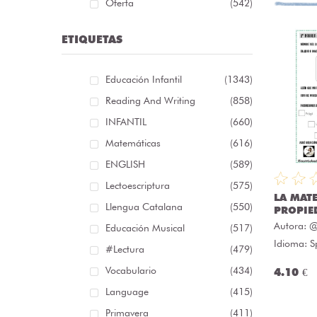
Oferta
(542)
ETIQUETAS
Educación Infantil
(1343)
Reading And Writing
(858)
INFANTIL
(660)
Matemáticas
(616)
ENGLISH
(589)
Lectoescriptura
(575)
LA MATE
Llengua Catalana
(550)
PROPIE
Autora:
@
Educación Musical
(517)
Idioma: S
#lectura
(479)
Vocabulario
(434)
4.10 €
Language
(415)
Primavera
(411)