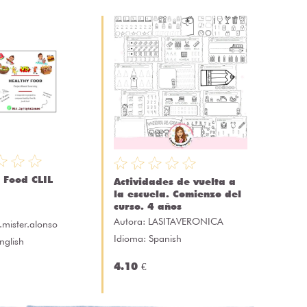
 Food CLIL
Actividades de vuelta a
la escuela. Comienzo del
curso. 4 años
Autora:
LASITAVERONICA
mister.alonso
Idioma: Spanish
nglish
4.10 €