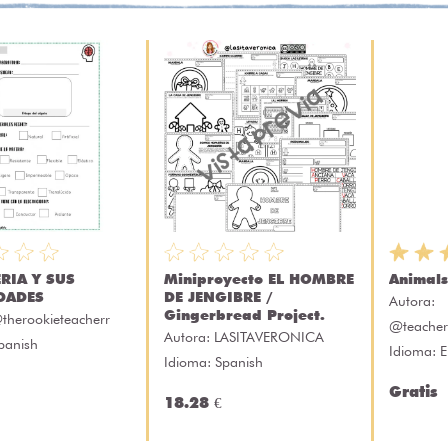
RIA Y SUS
Miniproyecto EL HOMBRE
Animals 
DADES
DE JENGIBRE /
Autora:
Gingerbread Project.
therookieteacherr
@teacher.
Autora:
LASITAVERONICA
panish
Idioma: E
Idioma: Spanish
Gratis
18.28 €