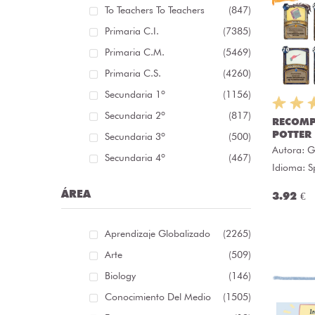
To Teachers To Teachers
(847)
Primaria C.I.
(7385)
Primaria C.M.
(5469)
Primaria C.S.
(4260)
Secundaria 1º
(1156)
Secundaria 2º
(817)
RECOMP
POTTER
Secundaria 3º
(500)
Autora:
G
Secundaria 4º
(467)
Idioma: S
ÁREA
3.92 €
Aprendizaje Globalizado
(2265)
Arte
(509)
Biology
(146)
Conocimiento Del Medio
(1505)