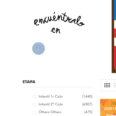
nfografía sobre las distintas clases de palabras /
nfografía sobre as distintas clases de palabras [...]
r:
librosolvidados
ioma: Spanish
.13 €
ETAPA
Infantil 1r Ciclo
(1440)
Infantil 2º Ciclo
(6307)
Others Others
(475)