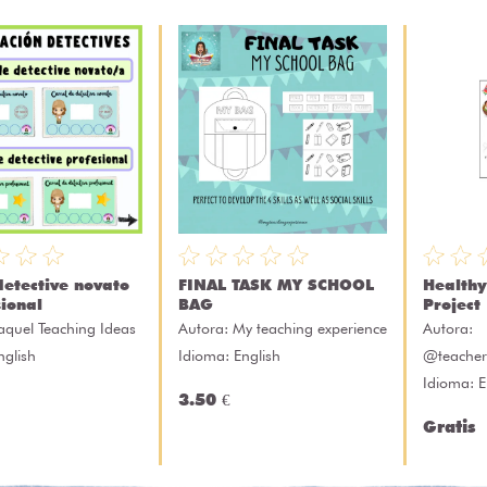
detective novato
FINAL TASK MY SCHOOL
Healthy
sional
BAG
Project
aquel Teaching Ideas
Autora:
My teaching experience
Autora:
nglish
Idioma: English
@teacher.
Idioma: E
3.50 €
Gratis