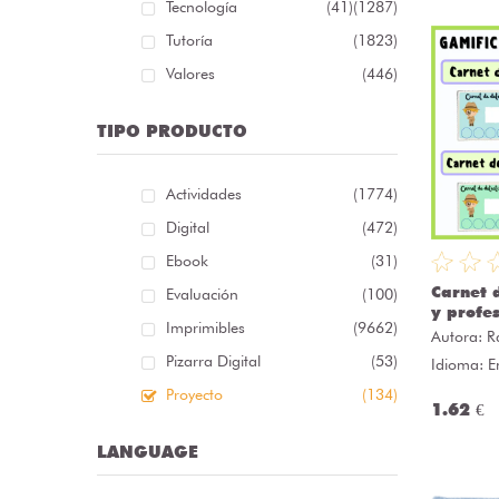
Tecnología
(41)
(1287)
Tutoría
(1823)
Valores
(446)
TIPO PRODUCTO
Actividades
(1774)
Digital
(472)
Ebook
(31)
Carnet 
Evaluación
(100)
y profe
Imprimibles
(9662)
Autora:
R
Pizarra Digital
(53)
Idioma: E
Proyecto
(134)
1.62 €
LANGUAGE