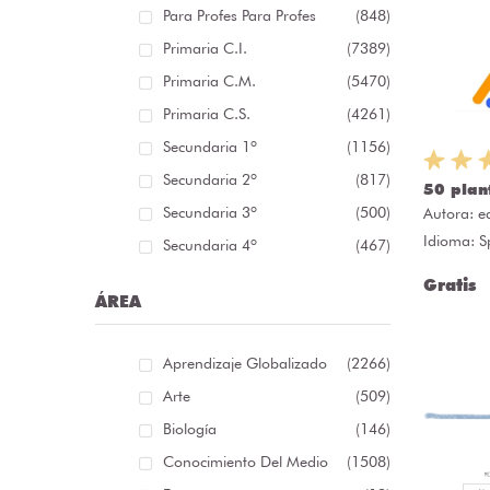
Para Profes Para Profes
(848)
Primaria C.I.
(7389)
Primaria C.M.
(5470)
Primaria C.S.
(4261)
Secundaria 1º
(1156)
Secundaria 2º
(817)
50 plan
Secundaria 3º
(500)
Autora:
e
Idioma: S
Secundaria 4º
(467)
Gratis
ÁREA
Aprendizaje Globalizado
(2266)
Arte
(509)
Biología
(146)
Conocimiento Del Medio
(1508)