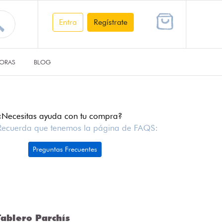
Entra
Regístrate
ORAS
BLOG
¿Necesitas ayuda con tu compra?
Recuerda que tenemos la página de FAQS:
Preguntas Frecuentes
ablero Parchís