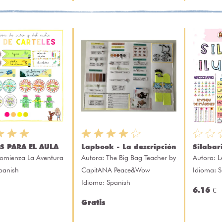
S PARA EL AULA
Lapbook - La descripción
Silabar
omienza La Aventura
Autora:
The Big Bag Teacher by
Autora:
L
panish
CapitANA Peace&Wow
Idioma: 
Idioma: Spanish
6.16 €
Gratis