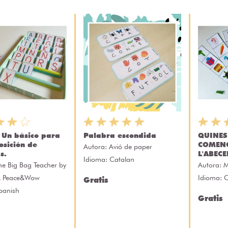
- Un básico para
Palabra escondida
QUINES
osición de
COMENC
Autora:
Avió de paper
s.
L'ABECE
Idioma: Catalan
he Big Bag Teacher by
Autora:
M
A Peace&Wow
Idioma: 
Gratis
panish
Gratis