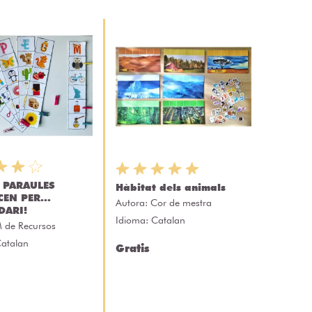
 PARAULES
Hàbitat dels animals
EN PER...
Autora:
Cor de mestra
DARI!
Idioma: Catalan
 de Recursos
Catalan
Gratis