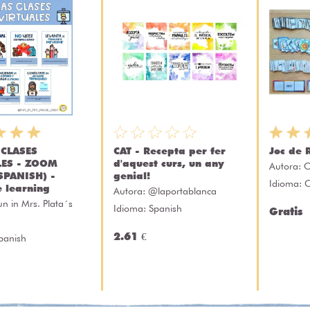
 CLASES
CAT - Recepta per fer
Joc de 
LES - ZOOM
d'aquest curs, un any
Autora:
C
SPANISH) -
genial!
Idioma: 
e learning
Autora:
@laportablanca
un in Mrs. Plata´s
Idioma: Spanish
Gratis
2.61 €
panish