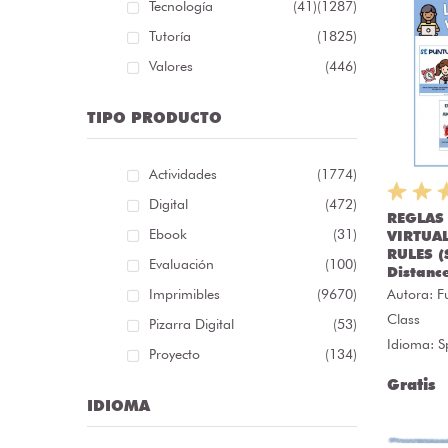
Tecnología
(41)
(1287)
Tutoría
(1825)
Valores
(446)
TIPO PRODUCTO
Actividades
(1774)
Digital
(472)
REGLAS
Ebook
(31)
VIRTUA
RULES (
Evaluación
(100)
Distanc
Imprimibles
(9670)
Autora:
F
Class
Pizarra Digital
(53)
Idioma: S
Proyecto
(134)
Gratis
IDIOMA