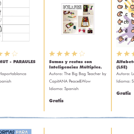
MUT - PARAULES
Sumas y restas con
Alfabet
Inteligencias Múltiples.
(LSE)
laportablanca
Autora:
The Big Bag Teacher by
Autora:
L
panish
CapitANA Peace&Wow
Idioma: 
Idioma: Spanish
Gratis
Gratis