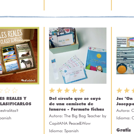
ES REALES Y
Del círculo que se cayó
Joc "On
LASIFICARLOS
de una camiseta de
Joseppo
lunares - Formato fichas
estralitza't
Autora:
C
Autora:
The Big Bag Teacher by
panish
Idioma: 
CapitANA Peace&Wow
Gratis
Idioma: Spanish