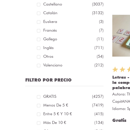
Castellano
(3037)
Catalán
(3132)
Euskera
(3)
Francés
(7)
Gallego
(11)
Inglés
(711)
Otros
(54)
Valenciano
(212)
Letras 
FILTRO POR PRECIO
la comp
palabra
Autora:
T
GRATIS
(4257)
CapitAN
Menos De 5 €
(7419)
Idioma: S
Entre 5 € Y 10 €
(415)
Gratis
Más De 10 €
(134)