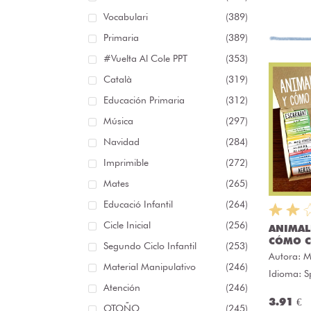
Vocabulari
(389)
Primaria
(389)
#Vuelta Al Cole PPT
(353)
Català
(319)
Educación Primaria
(312)
Música
(297)
Navidad
(284)
Imprimible
(272)
Mates
(265)
Educació Infantil
(264)
Cicle Inicial
(256)
ANIMAL
CÓMO C
Segundo Ciclo Infantil
(253)
Autora:
M
Material Manipulativo
(246)
Idioma: S
Atención
(246)
3.91 €
OTOÑO
(245)