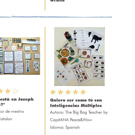
 està en Joseph
Quiero ser como tú con
?"
Inteligencias Múltiples
or de mestra
Autora:
The Big Bag Teacher by
Catalan
CapitANA Peace&Wow
Idioma: Spanish