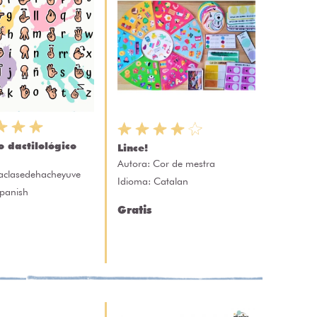
o dactilológico
Lince!
Autora:
Cor de mestra
aclasedehacheyuve
Idioma: Catalan
Spanish
Gratis