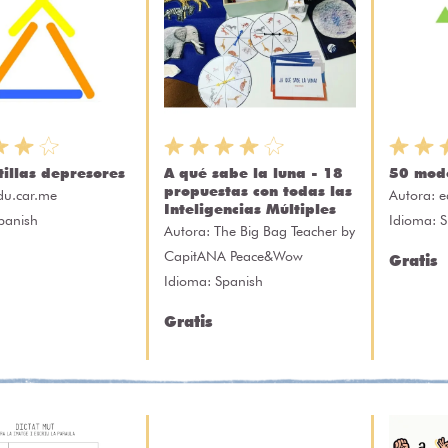
tillas depresores
A qué sabe la luna - 18
50 mod
propuestas con todas las
du.car.me
Autora:
e
Inteligencias Múltiples
panish
Idioma: 
Autora:
The Big Bag Teacher by
CapitANA Peace&Wow
Gratis
Idioma: Spanish
Gratis