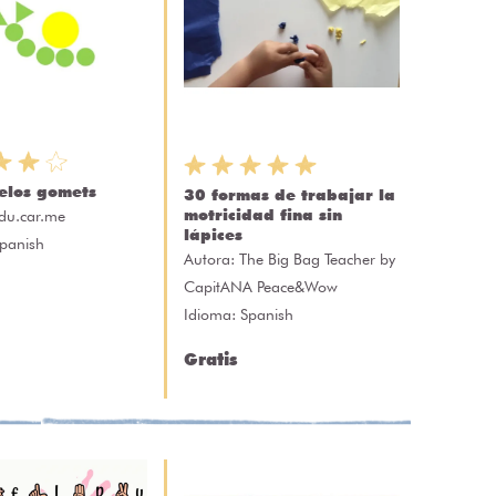
elos gomets
30 formas de trabajar la
motricidad fina sin
du.car.me
lápices
Spanish
Autora:
The Big Bag Teacher by
CapitANA Peace&Wow
Idioma: Spanish
Gratis