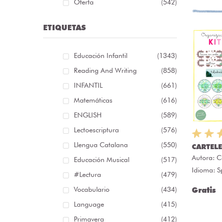
Oferta
(542)
ETIQUETAS
Educación Infantil
(1343)
Reading And Writing
(858)
INFANTIL
(661)
Matemáticas
(616)
ENGLISH
(589)
Lectoescriptura
(576)
Llengua Catalana
(550)
CARTELE
Autora:
C
Educación Musical
(517)
Idioma: S
#lectura
(479)
Vocabulario
(434)
Gratis
Language
(415)
Primavera
(412)