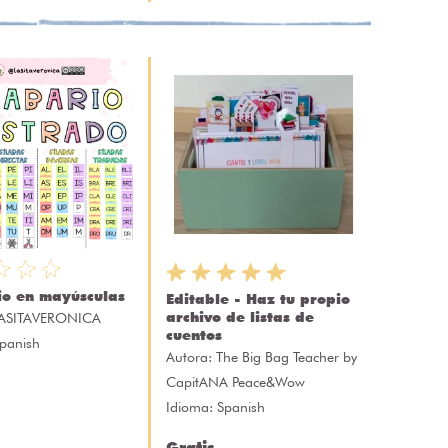
io en mayúsculas
Editable - Haz tu propio
archivo de listas de
ASITAVERONICA
cuentos
Spanish
Autora:
The Big Bag Teacher by
CapitANA Peace&Wow
Idioma: Spanish
Gratis