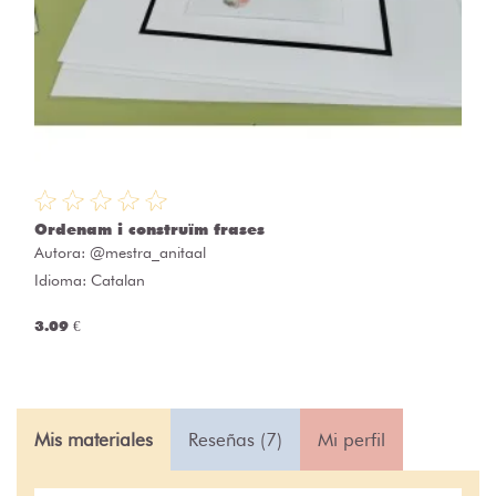
Ordenam i construïm frases
Autora:
@mestra_anitaal
Idioma: Catalan
3.09 €
Mis materiales
Reseñas (7)
Mi perfil