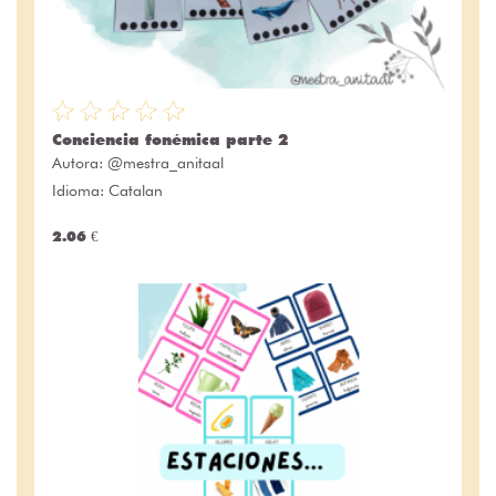
Conciencia fonémica parte 2
Autora:
@mestra_anitaal
Idioma: Catalan
2.06 €