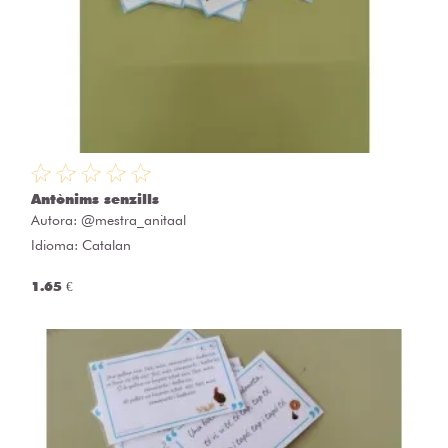
Antònims senzills
Autora:
@mestra_anitaal
Idioma: Catalan
1.65 €