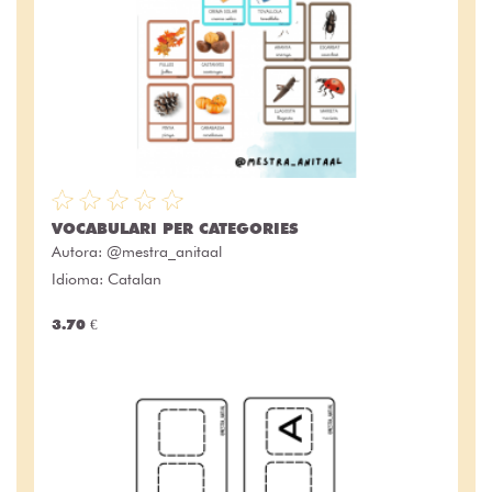
VOCABULARI PER CATEGORIES
Autora:
@mestra_anitaal
Idioma: Catalan
3.70 €