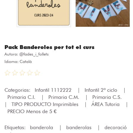
Pack Banderoles per tot el curs
Autora:
@fades_i_follets
Idioma: Català
Categorias:
Infantil 1112222
|
Infantil 2º ciclo
|
Primaria C.I.
|
Primaria C.M.
|
Primaria C.S.
|
TIPO PRODUCTO Imprimibles
|
ÁREA Tutoria
|
PRECIO Menos de 5 €
Etiquetas:
banderola
|
banderolas
|
decoració