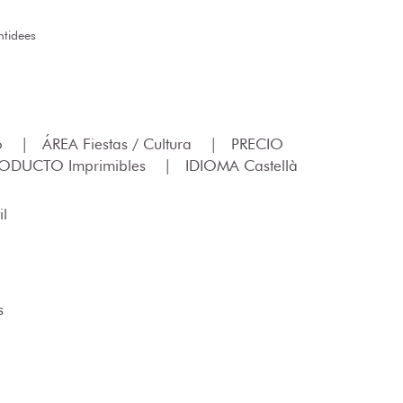
ntidees
lo
|
ÁREA Fiestas / Cultura
|
PRECIO
RODUCTO Imprimibles
|
IDIOMA Castellà
il
s