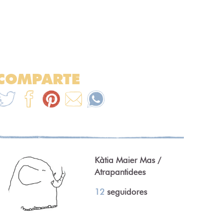
COMPARTE
Kàtia Maier Mas /
Atrapantidees
12
seguidores