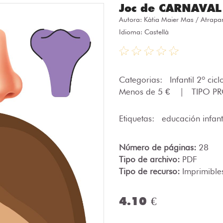
Joc de CARNAVAL
Autora:
Kàtia Maier Mas / Atrapa
Idioma: Castellà
Categorias:
Infantil 2º cic
Menos de 5 €
|
TIPO P
Etiquetas:
educación infant
Número de páginas:
28
Tipo de archivo:
PDF
Tipo de recurso:
Imprimible
4.10 €