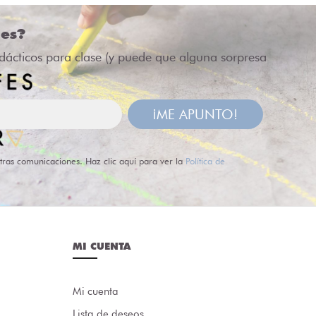
des?
idácticos para clase (y puede que alguna sorpresa
¡ME APUNTO!
tras comunicaciones. Haz clic aquí para ver la
Política de
MI CUENTA
Mi cuenta
Lista de deseos