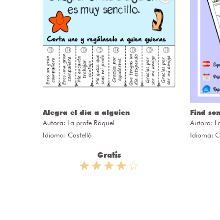
Alegra el día a alguien
Find so
Autora:
La profe Raquel
Autora:
L
Idioma: Castellà
Idioma: C
Gratis