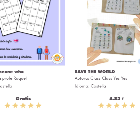
meone who
SAVE THE WORLD
a profe Raquel
Autora:
Class Class Yes Yes
astellà
Idioma: Castellà
Gratis
4.83 €