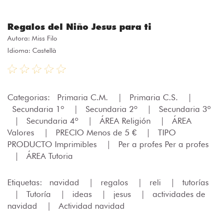
Regalos del Niño Jesus para ti
Autora:
Miss Filo
Idioma: Castellà
Categorias:
Primaria C.M.
|
Primaria C.S.
|
Secundaria 1º
|
Secundaria 2º
|
Secundaria 3º
|
Secundaria 4º
|
ÁREA Religión
|
ÁREA
Valores
|
PRECIO Menos de 5 €
|
TIPO
PRODUCTO Imprimibles
|
Per a profes Per a profes
|
ÁREA Tutoria
Etiquetas:
navidad
|
regalos
|
reli
|
tutorías
|
Tutoría
|
ideas
|
jesus
|
actividades de
navidad
|
Actividad navidad