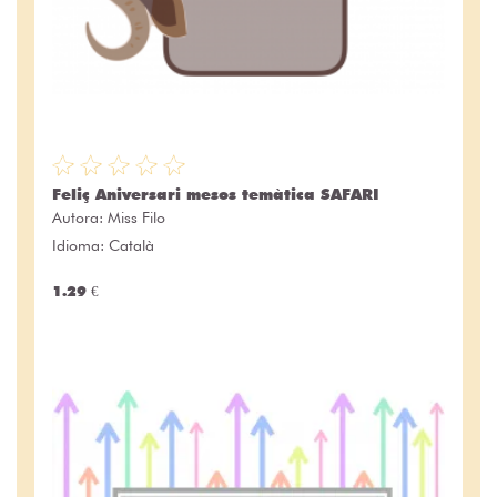
Feliç Aniversari mesos temàtica SAFARI
Autora:
Miss Filo
Idioma: Català
1.29 €