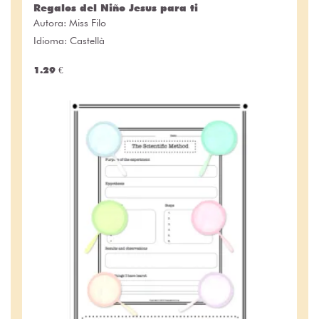
Regalos del Niño Jesus para ti
Autora:
Miss Filo
Idioma: Castellà
1.29 €