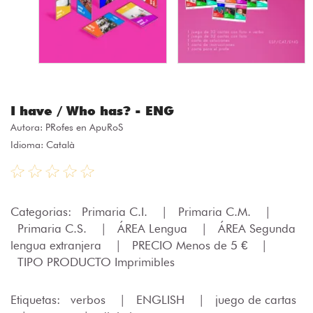
I have / Who has? - ENG
Autora:
PRofes en ApuRoS
Idioma: Català
Categorias:
Primaria C.I.
|
Primaria C.M.
|
Primaria C.S.
|
ÁREA Lengua
|
ÁREA Segunda
lengua extranjera
|
PRECIO Menos de 5 €
|
TIPO PRODUCTO Imprimibles
Etiquetas:
verbos
|
ENGLISH
|
juego de cartas