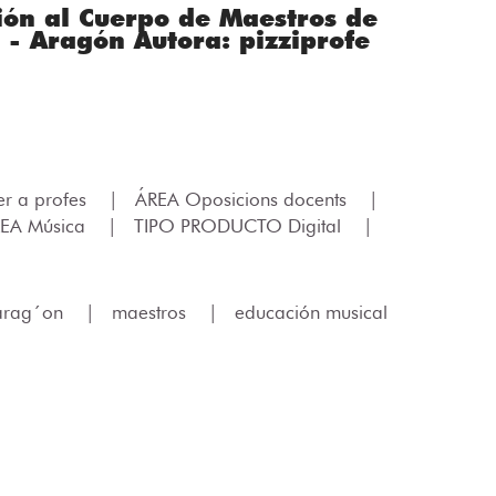
ión al Cuerpo de Maestros de
 - Aragón Autora: pizziprofe
er a profes
|
ÁREA Oposicions docents
|
EA Música
|
TIPO PRODUCTO Digital
|
arag´on
|
maestros
|
educación musical