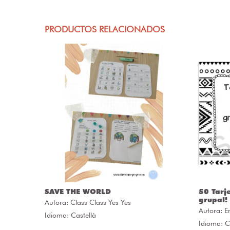
PRODUCTOS RELACIONADOS
SAVE THE WORLD
50 Tarj
grupal!
Autora:
Class Class Yes Yes
Autora:
E
Idioma: Castellà
Idioma: C