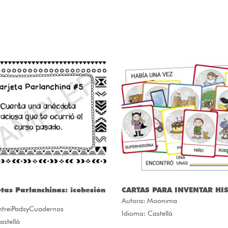
etas Parlanchinas: ¡cohesión
CARTAS PARA INVENTAR HI
Autora:
Moonima
ntreiPadsyCuadernos
Idioma: Castellà
astellà