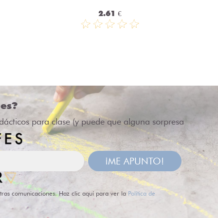
2.61 €
des?
idácticos para clase (y puede que alguna sorpresa
¡ME APUNTO!
tras comunicaciones. Haz clic aquí para ver la
Política de